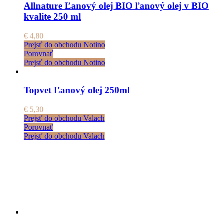
Allnature Ľanový olej BIO ľanový olej v BIO
kvalite 250 ml
€
4,80
Prejsť do obchodu Notino
Porovnať
Prejsť do obchodu Notino
Topvet Ľanový olej 250ml
€
5,30
Prejsť do obchodu Valach
Porovnať
Prejsť do obchodu Valach