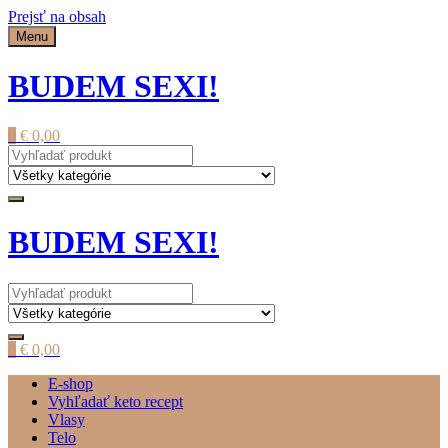
Prejsť na obsah
Menu
BUDEM SEXI!
0
€
0,00
BUDEM SEXI!
0
€
0,00
E-shop
Vyhľadať keto recept
Vlasy
Telo