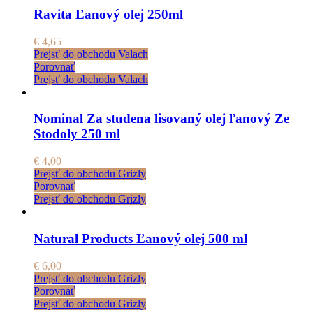
Ravita Ľanový olej 250ml
€
4,65
Prejsť do obchodu Valach
Porovnať
Prejsť do obchodu Valach
Nominal Za studena lisovaný olej ľanový Ze
Stodoly 250 ml
€
4,00
Prejsť do obchodu Grizly
Porovnať
Prejsť do obchodu Grizly
Natural Products Ľanový olej 500 ml
€
6,00
Prejsť do obchodu Grizly
Porovnať
Prejsť do obchodu Grizly