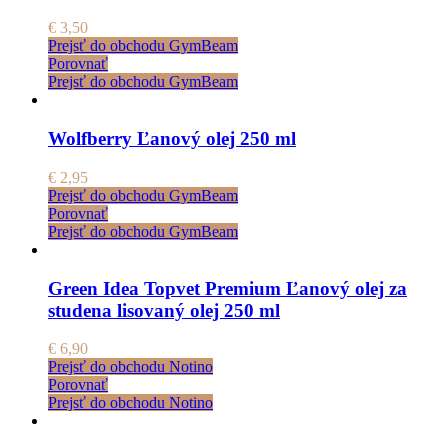
€
3,50
Prejsť do obchodu GymBeam
Porovnať
Prejsť do obchodu GymBeam
Wolfberry Ľanový olej 250 ml
€
2,95
Prejsť do obchodu GymBeam
Porovnať
Prejsť do obchodu GymBeam
Green Idea Topvet Premium Ľanový olej za
studena lisovaný olej 250 ml
€
6,90
Prejsť do obchodu Notino
Porovnať
Prejsť do obchodu Notino