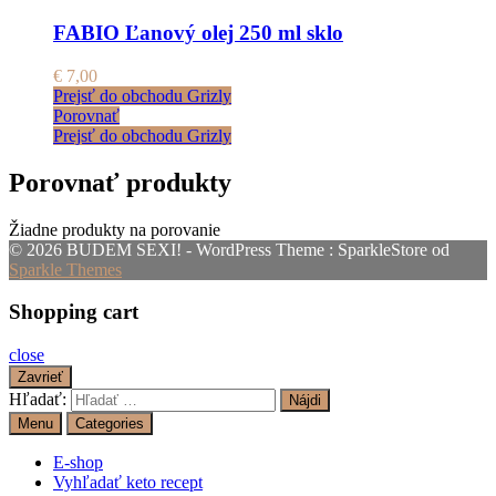
FABIO Ľanový olej 250 ml sklo
€
7,00
Prejsť do obchodu Grizly
Porovnať
Prejsť do obchodu Grizly
Porovnať produkty
Žiadne produkty na porovanie
© 2026 BUDEM SEXI! - WordPress Theme : SparkleStore od
Sparkle Themes
Shopping cart
close
Zavrieť
Hľadať:
Menu
Categories
E-shop
Vyhľadať keto recept