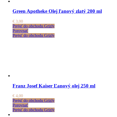
Green Apotheke Olej ľanový zlatý 200 ml
€
3,00
Prejsť do obchodu Grizly
Porovnať
Prejsť do obchodu Grizly
Franz Josef Kaiser Ľanový olej 250 ml
€
4,00
Prejsť do obchodu Grizly
Porovnať
Prejsť do obchodu Grizly