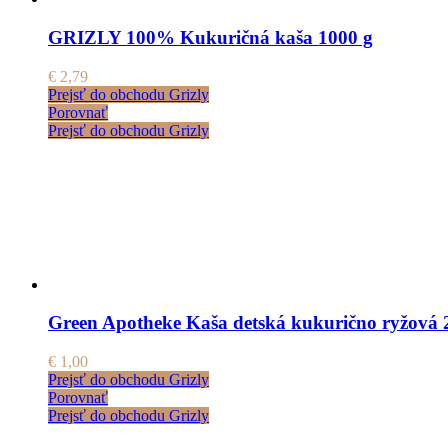
GRIZLY 100% Kukuričná kaša 1000 g
€
2,79
Prejsť do obchodu Grizly
Porovnať
Prejsť do obchodu Grizly
Green Apotheke Kaša detská kukurično ryžová 
€
1,00
Prejsť do obchodu Grizly
Porovnať
Prejsť do obchodu Grizly