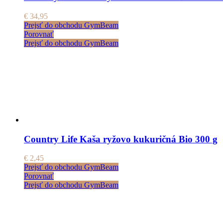
€
34,95
Prejsť do obchodu GymBeam
Porovnať
Prejsť do obchodu GymBeam
Country Life Kaša ryžovo kukuričná Bio 300 g
€
2,45
Prejsť do obchodu GymBeam
Porovnať
Prejsť do obchodu GymBeam