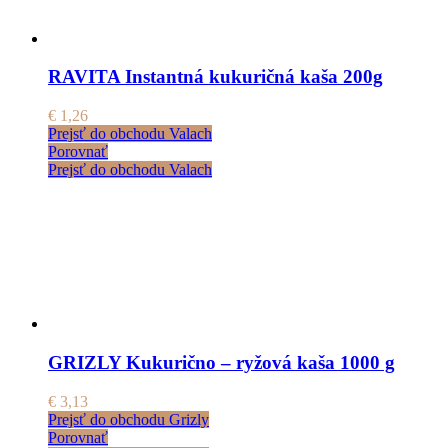
RAVITA Instantná kukuričná kaša 200g
€
1,26
Prejsť do obchodu Valach
Porovnať
Prejsť do obchodu Valach
GRIZLY Kukurično – ryžová kaša 1000 g
€
3,13
Prejsť do obchodu Grizly
Porovnať