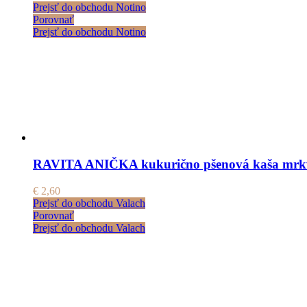
Prejsť do obchodu Notino
Porovnať
Prejsť do obchodu Notino
RAVITA ANIČKA kukurično pšenová kaša mrkv
€
2,60
Prejsť do obchodu Valach
Porovnať
Prejsť do obchodu Valach