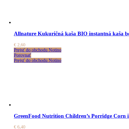
Allnature Kukuričná kaša BIO instantná kaša b
€
2,60
Prejsť do obchodu Notino
Porovnať
Prejsť do obchodu Notino
GreenFood Nutrition Children’s Porridge Corn in
€
6,40