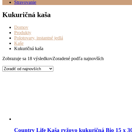
Stravovanie
Kukuričná kaša
Domov
Produkty
Polotovary, instantné jedlá
Kaše
Kukuričná kaša
Zobrazuje sa 18 výsledkov
Zoradené podľa najnovších
Country Life Kaša ryžovo kukuričná Bio 15 x 3