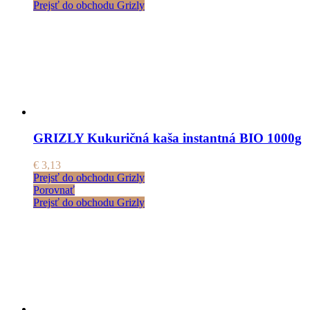
Prejsť do obchodu Grizly
GRIZLY Kukuričná kaša instantná BIO 1000g
€
3,13
Prejsť do obchodu Grizly
Porovnať
Prejsť do obchodu Grizly