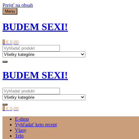
Prejsť na obsah
Menu
BUDEM SEXI!
0
€
0,00
BUDEM SEXI!
0
€
0,00
E-shop
Vyhľadať keto recept
Vlasy
Telo