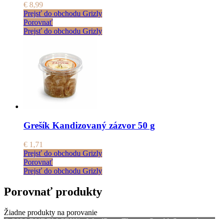
€
8,99
Prejsť do obchodu Grizly
Porovnať
Prejsť do obchodu Grizly
Grešík Kandizovaný zázvor 50 g
€
1,71
Prejsť do obchodu Grizly
Porovnať
Prejsť do obchodu Grizly
Porovnať produkty
Žiadne produkty na porovanie