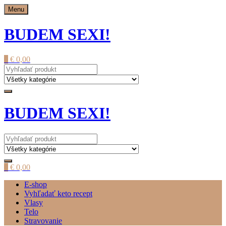
Prejsť
Menu
na
obsah
BUDEM SEXI!
0
€
0,00
BUDEM SEXI!
0
€
0,00
E-shop
Vyhľadať keto recept
Vlasy
Telo
Stravovanie