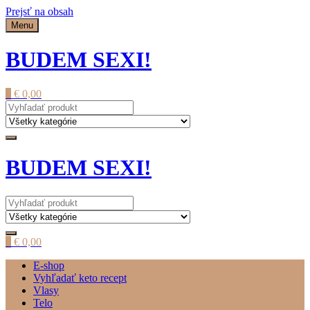
Prejsť na obsah
Menu
BUDEM SEXI!
0
€
0,00
BUDEM SEXI!
0
€
0,00
E-shop
Vyhľadať keto recept
Vlasy
Telo