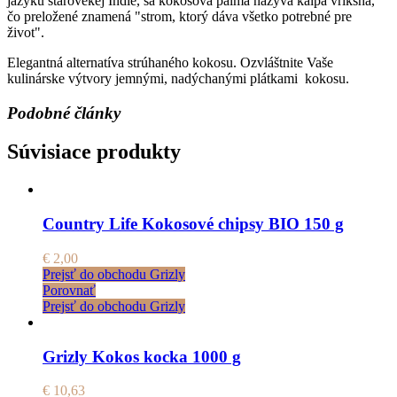
jazyku starovekej Indie, sa kokosová palma nazýva kalpa vriksha,
čo preložené znamená "strom, ktorý dáva všetko potrebné pre
život".
Elegantná alternatíva strúhaného kokosu. Ozvláštnite Vaše
kulinárske výtvory jemnými, nadýchanými plátkami kokosu.
Podobné články
Súvisiace produkty
Country Life Kokosové chipsy BIO 150 g
€
2,00
Prejsť do obchodu Grizly
Porovnať
Prejsť do obchodu Grizly
Grizly Kokos kocka 1000 g
€
10,63