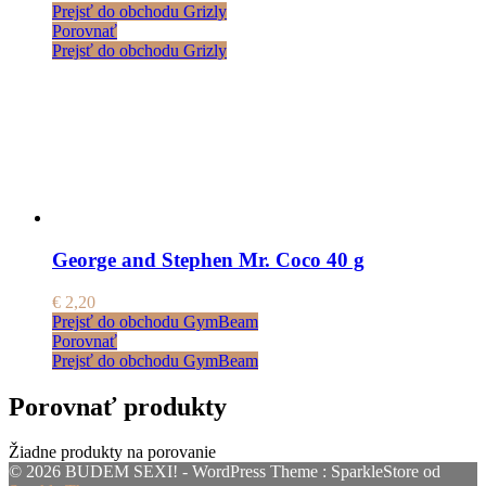
Prejsť do obchodu Grizly
Porovnať
Prejsť do obchodu Grizly
George and Stephen Mr. Coco 40 g
€
2,20
Prejsť do obchodu GymBeam
Porovnať
Prejsť do obchodu GymBeam
Porovnať produkty
Žiadne produkty na porovanie
© 2026 BUDEM SEXI! - WordPress Theme : SparkleStore od