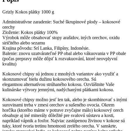
Grizly Kokos plátky 1000 g
Administratívne zaradenie: Suché škrupinové plody – kokosové
orechy
Zloženie: Kokos plátky 100%
Výrobok môže obsahovať stopy arašidov, iných orechov, oxidu
siričitého alebo sezamu
Krajina pôvodu: Srí Lanka, Filipíny, Indonésie.
Balenie: znovu uzatvárateľné PP obal alebo vákuovania v PP obale
(počas prepravy môže dôjsť k rozvakuování, ktoré neovplyvní
kvalitu)
Kokosové chipsy sú jednou z mnohých variantov ako využiť a
skonzumovať bielu dužinu kokosového orecha. Sú
elegantnou alternatívou strúhaného kokosu. Ozvláštnite Vaše
kulinárske výtvory jemnými, nadýchanými plátkami kokosu.
Kokosové chipsy možno jesť len tak, alebo je skombinovať s inými
surovinami treba v zmesi orechov a sušeného ovocia. Okrem
horčíka (ktorého máme v potrave zvyčajne málo) kokosový orech
obsahuje aj iné minerály dôležité pre svalovú sústavu a kosti,
napríklad vápnik a fosfor. Najviac zastúpenou živinou v kokose sú
tuky, ktoré tvoria tretinu hmotnosti zrelého orecha. V sanskrte,