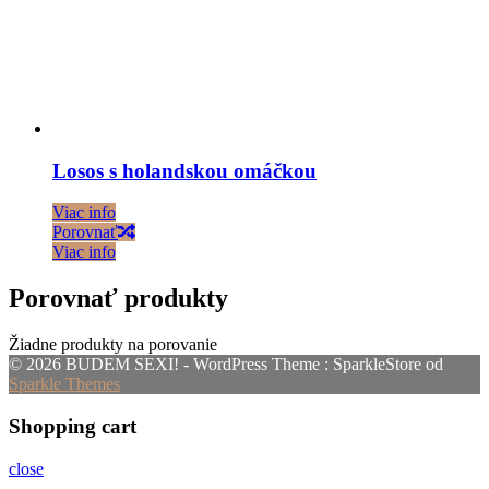
Losos s holandskou omáčkou
Viac info
Porovnať
Viac info
Porovnať produkty
Žiadne produkty na porovanie
© 2026 BUDEM SEXI! - WordPress Theme : SparkleStore od
Sparkle Themes
Shopping cart
close