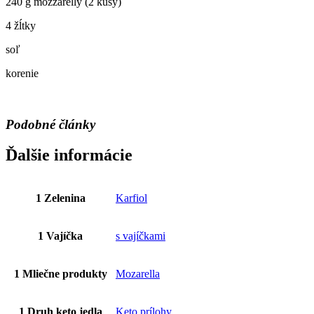
240 g mozzarelly (2 kusy)
4 žĺtky
soľ
korenie
Podobné články
Ďalšie informácie
1 Zelenina
Karfiol
1 Vajíčka
s vajíčkami
1 Mliečne produkty
Mozarella
1 Druh keto jedla
Keto prílohy