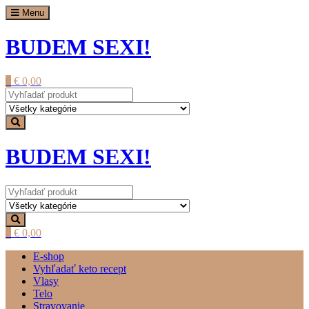
Prejsť
Menu
na
obsah
BUDEM SEXI!
0
€
0,00
BUDEM SEXI!
0
€
0,00
E-shop
Vyhľadať keto recept
Vlasy
Telo
Stravovanie