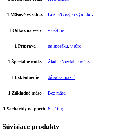
1 Mäsové výrobky
Bez mäsových výrobkov
1 Odkaz na web
v češtine
1 Príprava
na sporáku
,
v rúre
1 Špeciálne múky
Žiadne špeciálne múky
1 Uskladnenie
dá sa zamraziť
1 Základné mäso
Bez mäsa
1 Sacharidy na porciu
6 – 10 g
Súvisiace produkty