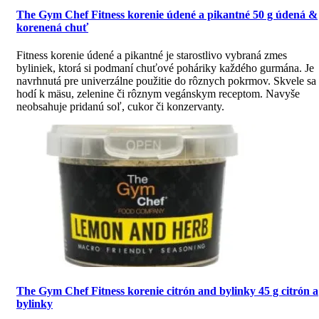
The Gym Chef Fitness korenie údené a pikantné 50 g údená &
korenená chuť
Fitness korenie údené a pikantné je starostlivo vybraná zmes
byliniek, ktorá si podmaní chuťové poháriky každého gurmána. Je
navrhnutá pre univerzálne použitie do rôznych pokrmov. Skvele sa
hodí k mäsu, zelenine či rôznym vegánskym receptom. Navyše
neobsahuje pridanú soľ, cukor či konzervanty.
The Gym Chef Fitness korenie citrón and bylinky 45 g citrón a
bylinky