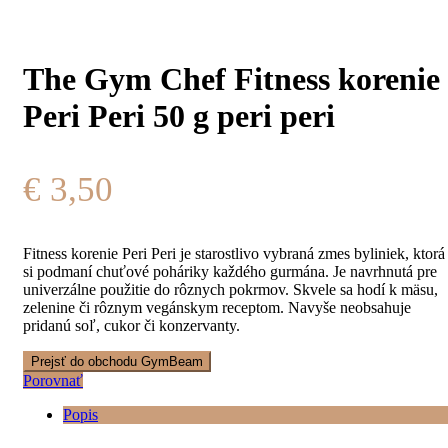
The Gym Chef Fitness korenie
Peri Peri 50 g peri peri
€
3,50
Fitness korenie Peri Peri je starostlivo vybraná zmes byliniek, ktorá
si podmaní chuťové poháriky každého gurmána. Je navrhnutá pre
univerzálne použitie do rôznych pokrmov. Skvele sa hodí k mäsu,
zelenine či rôznym vegánskym receptom. Navyše neobsahuje
pridanú soľ, cukor či konzervanty.
Prejsť do obchodu GymBeam
Porovnať
Popis