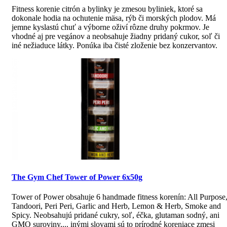
Fitness korenie citrón a bylinky je zmesou byliniek, ktoré sa
dokonale hodia na ochutenie mäsa, rýb či morských plodov. Má
jemne kyslastú chuť a výborne oživí rôzne druhy pokrmov. Je
vhodné aj pre vegánov a neobsahuje žiadny pridaný cukor, soľ či
iné nežiaduce látky. Ponúka iba čisté zloženie bez konzervantov.
The Gym Chef Tower of Power 6x50g
Tower of Power obsahuje 6 handmade fitness korenín: All Purpose
Tandoori, Peri Peri, Garlic and Herb, Lemon & Herb, Smoke and
Spicy. Neobsahujú pridané cukry, soľ, éčka, glutaman sodný, ani
GMO suroviny,... inými slovami sú to prírodné koreniace zmesi