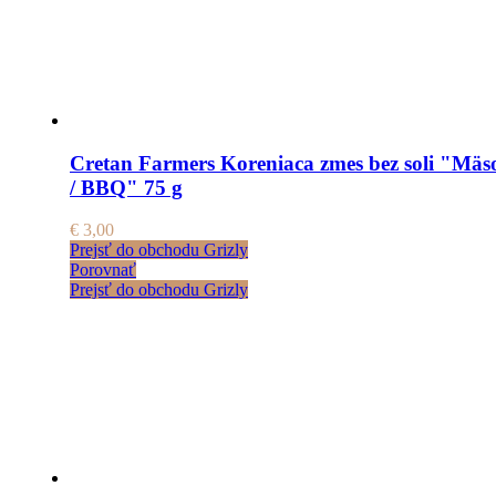
Cretan Farmers Koreniaca zmes bez soli "Mäs
/ BBQ" 75 g
€
3,00
Prejsť do obchodu Grizly
Porovnať
Prejsť do obchodu Grizly