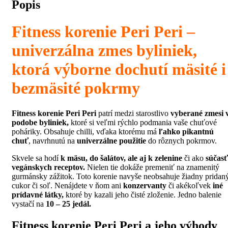
Popis
Fitness korenie Peri Peri –
univerzálna zmes byliniek,
ktorá výborne dochutí mäsité i
bezmäsité pokrmy
Fitness korenie Peri Peri
patrí medzi starostlivo
vyberané zmesi 
podobe byliniek,
ktoré si veľmi rýchlo podmania vaše chuťové
poháriky. Obsahuje chilli, vďaka ktorému má
ľahko pikantnú
chuť
, navrhnutú na
univerzálne použitie
do rôznych pokrmov.
Skvele sa hodí
k mäsu, do šalátov, ale aj k zelenine
či ako
súčasť
vegánskych receptov.
Nielen tie dokáže premeniť na znamenitý
gurmánsky zážitok. Toto korenie navyše neobsahuje žiadny pridan
cukor či soľ. Nenájdete v ňom ani
konzervanty
či akékoľvek
iné
prídavné látky,
ktoré by kazali jeho čisté zloženie. Jedno balenie
vystačí na
10 – 25 jedál.
Fitness korenie Peri Peri a jeho výhody