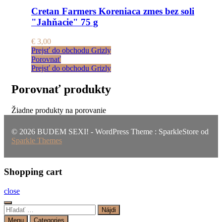
Cretan Farmers Koreniaca zmes bez soli
"Jahňacie" 75 g
€
3,00
Prejsť do obchodu Grizly
Porovnať
Prejsť do obchodu Grizly
Porovnať produkty
Žiadne produkty na porovanie
© 2026 BUDEM SEXI! - WordPress Theme : SparkleStore od
Sparkle Themes
Shopping cart
close
Hľadať:
Menu
Categories