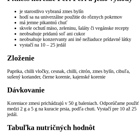
je starostlivo vybraná zmes bylín
hodí sa na univerzálne použitie do rôznych pokrmov
má jemne pikantnú chuť
skvele ochutí mäso, zeleninu, šaláty či vegánske recepty
neobsahuje pridanú soľ ani cukor
neobsahuje konzervanty ani iné nežiaduce prídavné látky
vystačí na 10 – 25 jedál
Zloženie
Paprika, chilli vločky, cesnak, chilli, citrón, zmes bylín, cibuľa,
sušený koriander, čierne korenie, kajenské korenie
Dávkovanie
Koreniace zmesi prichádzajú v 50 g baleniach. Odporúčame použi
medzi 2 g a 5 g na kuracie prsia, podľa chuti. Vystačí pre 10 až 25
jedál.
Tabuľka nutričných hodnôt