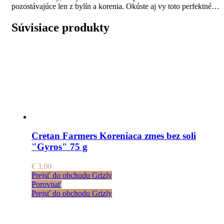
pozostávajúce len z bylín a korenia. Okúste aj vy toto perfektné…
Súvisiace produkty
Cretan Farmers Koreniaca zmes bez soli
"Gyros" 75 g
€
3,00
Prejsť do obchodu Grizly
Porovnať
Prejsť do obchodu Grizly