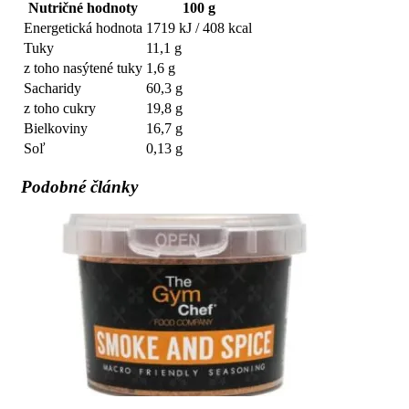
Nutričné hodnoty
100 g
Energetická hodnota
1719 kJ / 408 kcal
Tuky
11,1 g
z toho nasýtené tuky
1,6 g
Sacharidy
60,3 g
z toho cukry
19,8 g
Bielkoviny
16,7 g
Soľ
0,13 g
Podobné články