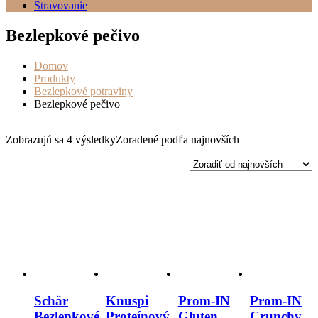
Stravovanie
Bezlepkové pečivo
Domov
Produkty
Bezlepkové potraviny
Bezlepkové pečivo
Zobrazujú sa 4 výsledky
Zoradené podľa najnovších
Schär
Knuspi
Prom-IN
Prom-IN
Bezlepkové
Proteínový
Gluten
Crunchy