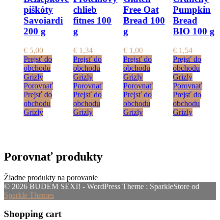
piškóty
chlieb
Free Oat
Pumpkin
Savoiardi
fitnes 100
Bread 100
Bread
200 g
g
g
BIO 100 g
€
5,00
€
1,34
€
1,00
€
1,54
Prejsť do
Prejsť do
Prejsť do
Prejsť do
obchodu
obchodu
obchodu
obchodu
Grizly
Grizly
Grizly
Grizly
Porovnať
Porovnať
Porovnať
Porovnať
Prejsť do
Prejsť do
Prejsť do
Prejsť do
obchodu
obchodu
obchodu
obchodu
Grizly
Grizly
Grizly
Grizly
Porovnať produkty
Žiadne produkty na porovanie
© 2026 BUDEM SEXI! - WordPress Theme : SparkleStore od
Sparkle Themes
Shopping cart