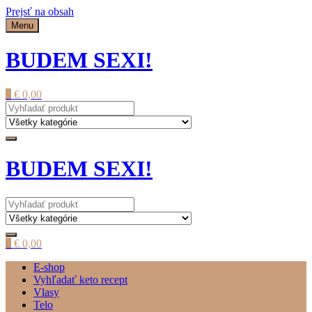
Prejsť na obsah
Menu
BUDEM SEXI!
0
€
0,00
BUDEM SEXI!
0
€
0,00
E-shop
Vyhľadať keto recept
Vlasy
Telo