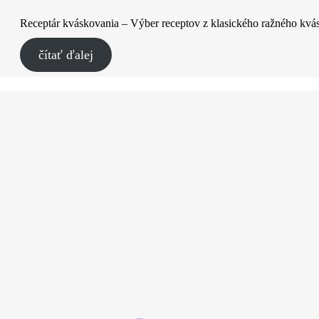
Receptár kváskovania – Výber receptov z klasického ražného kvás
čítať ďalej