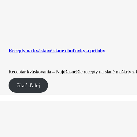
Recepty na kváskové slané chuťovky a prílohy
Receptár kváskovania – Najúžasnejšie recepty na slané maškrty z
čítať ďalej