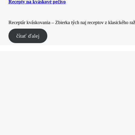
Recepty na kváskové pečivo
Receptár kváskovania – Zbierka tých naj receptov z klasického
čítať ďalej