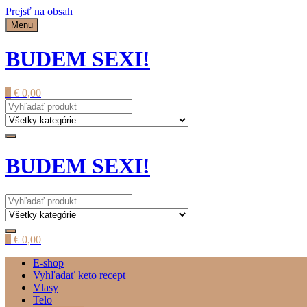
Prejsť na obsah
Menu
BUDEM SEXI!
0
€
0,00
BUDEM SEXI!
0
€
0,00
E-shop
Vyhľadať keto recept
Vlasy
Telo