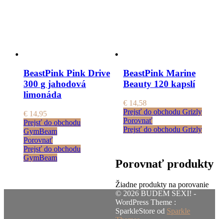
BeastPink Pink Drive
BeastPink Marine
300 g jahodová
Beauty 120 kapslí
limonáda
€
14,58
Prejsť do obchodu Grizly
€
14,95
Porovnať
Prejsť do obchodu
Prejsť do obchodu Grizly
GymBeam
Porovnať
Prejsť do obchodu
GymBeam
Porovnať produkty
Žiadne produkty na porovanie
© 2026 BUDEM SEXI! -
WordPress Theme :
SparkleStore od
Sparkle