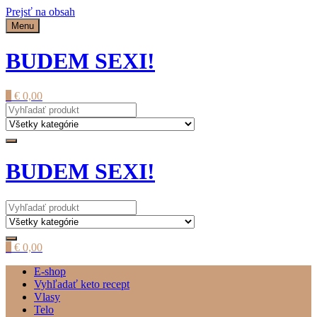
Prejsť na obsah
Menu
BUDEM SEXI!
0
€
0,00
BUDEM SEXI!
0
€
0,00
E-shop
Vyhľadať keto recept
Vlasy
Telo