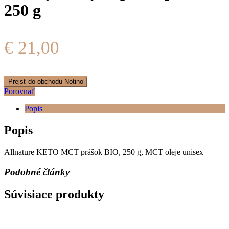
250 g
€
21,00
Prejsť do obchodu Notino
Porovnať
Popis
Popis
Allnature KETO MCT prášok BIO, 250 g, MCT oleje unisex
Podobné články
Súvisiace produkty