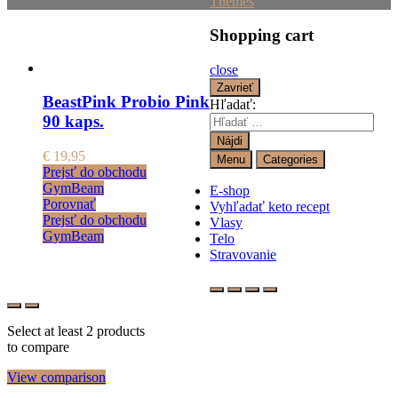
Themes
Shopping cart
close
Zavrieť
BeastPink Probio Pink
Hľadať:
90 kaps.
€
19,95
Menu
Categories
Prejsť do obchodu
GymBeam
E-shop
Porovnať
Vyhľadať keto recept
Prejsť do obchodu
Vlasy
GymBeam
Telo
Stravovanie
Select at least 2 products
to compare
View comparison