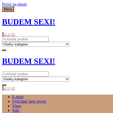
Prejsť na obsah
Menu
BUDEM SEXI!
0
€
0,00
BUDEM SEXI!
0
€
0,00
E-shop
Vyhľadať keto recept
Vlasy
Telo