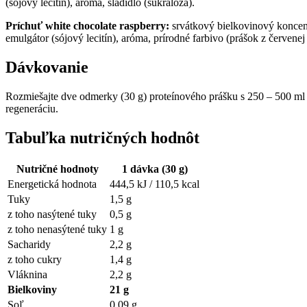
(sójový lecitín), aróma, sladidlo (sukralóza).
Príchuť white chocolate raspberry:
srvátkový bielkovinový koncent
emulgátor (sójový lecitín), aróma, prírodné farbivo (prášok z červenej 
Dávkovanie
Rozmiešajte dve odmerky (30 g) proteínového prášku s 250 – 500 ml 
regeneráciu.
Tabuľka nutričných hodnôt
Nutričné hodnoty
1 dávka (30 g)
Energetická hodnota
444,5 kJ / 110,5 kcal
Tuky
1,5 g
z toho nasýtené tuky
0,5 g
z toho nenasýtené tuky
1 g
Sacharidy
2,2 g
z toho cukry
1,4 g
Vláknina
2,2 g
Bielkoviny
21 g
Soľ
0,09 g