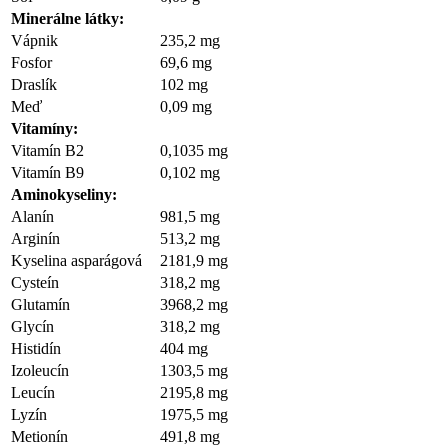
Minerálne látky:
Vápnik
235,2 mg
Fosfor
69,6 mg
Draslík
102 mg
Meď
0,09 mg
Vitamíny:
Vitamín B2
0,1035 mg
Vitamín B9
0,102 mg
Aminokyseliny:
Alanín
981,5 mg
Arginín
513,2 mg
Kyselina asparágová
2181,9 mg
Cysteín
318,2 mg
Glutamín
3968,2 mg
Glycín
318,2 mg
Histidín
404 mg
Izoleucín
1303,5 mg
Leucín
2195,8 mg
Lyzín
1975,5 mg
Metionín
491,8 mg