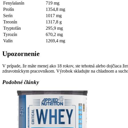
Fenylalanín
719 mg
Prolín
1354,8 mg
Serín
1017 mg
Treonín
1317,8 g
Tryptofán
295,9 mg
Tyrozín
670,2 mg
Valín
1269,4 mg
Upozornenie
V prípade, že máte menej ako 18 rokov, ste tehotná alebo dojčiaca ž
zdravotníckym pracovníkom. Výrobok skladujte na chladnom a such
Podobné články