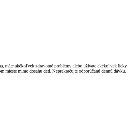
ena, máte akékoľvek zdravotné problémy alebo užívate akékoľvek lieky 
om mieste mimo dosahu detí. Neprekračujte odporúčanú dennú dávku.