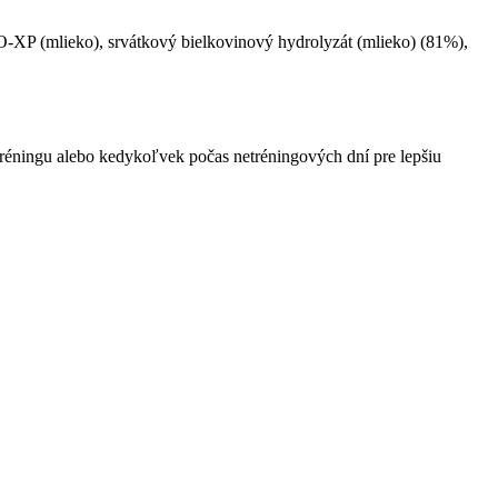
ISO-XP (mlieko), srvátkový bielkovinový hydrolyzát (mlieko) (81%),
tréningu alebo kedykoľvek počas netréningových dní pre lepšiu