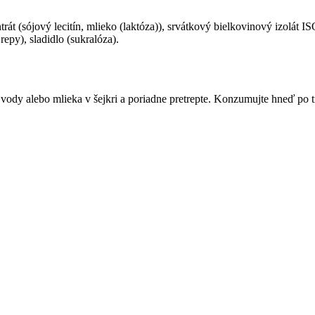
rát (sójový lecitín, mlieko (laktóza)), srvátkový bielkovinový izolát 
repy), sladidlo (sukralóza).
vody alebo mlieka v šejkri a poriadne pretrepte. Konzumujte hneď po 