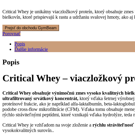
Critical Whey je unikátny viaczložkový proteín, ktorý obsahuje zmes
bielkovín, ktoré prispievajú k rastu a udržaniu svalovej hmoty, ako aj
Prejsť do obchodu GymBeam
Porovnať
Popis
Ďalšie informácie
Popis
Critical Whey – viaczložkový p
Critical Whey obsahuje výnimočnú zmes vysoko kvalitných bielk
ultrafiltrovaný srvátkový koncentrát,
ktorý vďaka šetrnej výrobnej
proteínové frakcie, ako je napríklad alfa-laktalbumín, beta-laktoglob
podobe cross-flow mikrofiltrácie (CFM). Vďaka tomu obsahuje menej t
rýchlo stráviteľnými peptídmi, ktoré vznikajú vďaka hydrolýze, teda n
Critical Whey je vzhľadom na svoje zloženie a
rýchlu stráviteľnos
vysokokvalitných surovín..