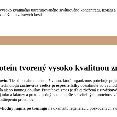
 vysoko kvalitného ultrafiltrovaného srvátkového koncentrátu, izolátu
 k udržaniu zdravých kostí.
roteín tvorený vysoko kvalitnou 
ovín.
Tie sú nenahraditeľnou živinou, ktorú organizmus potrebuje prij
 technológii
zachováva všetky prospešné látky
obsiahnuté vo východ
ulín alebo imunoglobulíny. Proteínová zmes je ďalej zložená z
srvátkové
uku a laktózy a preto je jedným z najlepšie stráviteľných proteínov 
aštiepeniu proteínov.
ť vhodný najmä po tréningu
na okamžitú regeneráciu poškodených sv