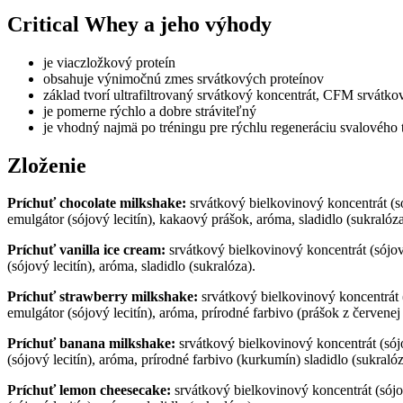
Critical Whey a jeho výhody
je viaczložkový proteín
obsahuje výnimočnú zmes srvátkových proteínov
základ tvorí ultrafiltrovaný srvátkový koncentrát, CFM srvátkov
je pomerne rýchlo a dobre stráviteľný
je vhodný najmä po tréningu pre rýchlu regeneráciu svalového 
Zloženie
Príchuť chocolate milkshake:
srvátkový bielkovinový koncentrát (só
emulgátor (sójový lecitín), kakaový prášok, aróma, sladidlo (sukralóza
Príchuť vanilla ice cream:
srvátkový bielkovinový koncentrát (sójov
(sójový lecitín), aróma, sladidlo (sukralóza).
Príchuť strawberry milkshake:
srvátkový bielkovinový koncentrát (
emulgátor (sójový lecitín), aróma, prírodné farbivo (prášok z červenej 
Príchuť banana milkshake:
srvátkový bielkovinový koncentrát (sójo
(sójový lecitín), aróma, prírodné farbivo (kurkumín) sladidlo (sukralóz
Príchuť lemon cheesecake:
srvátkový bielkovinový koncentrát (sójo