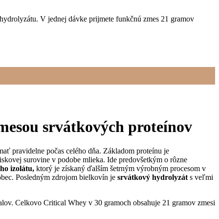
 a hydrolyzátu. V jednej dávke prijmete funkčnú zmes 21 gramov
zmesou srvátkových proteínov
ímať pravidelne počas celého dňa. Základom proteínu je
iskovej surovine v podobe mlieka. Ide predovšetkým o rôzne
ho izolátu,
ktorý je získaný ďalším šetrným výrobným procesom v
vôbec. Posledným zdrojom bielkovín je
srvátkový hydrolyzát
s veľmi
alov. Celkovo Critical Whey v 30 gramoch obsahuje 21 gramov zmesi