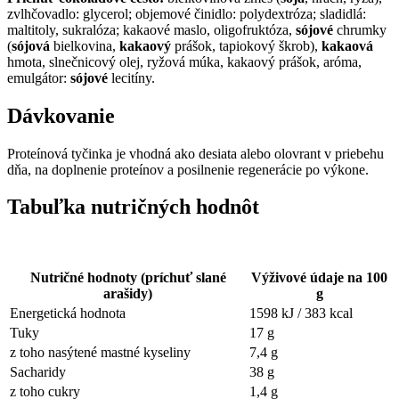
zvlhčovadlo: glycerol; objemové činidlo: polydextróza; sladidlá:
maltitoly, sukralóza; kakaové maslo, oligofruktóza,
sójové
chrumky
(
sójová
bielkovina,
kakaový
prášok, tapiokový škrob),
kakaová
hmota, slnečnicový olej, ryžová múka, kakaový prášok, aróma,
emulgátor:
sójové
lecitíny.
Dávkovanie
Proteínová tyčinka je vhodná ako desiata alebo olovrant v priebehu
dňa, na doplnenie proteínov a posilnenie regenerácie po výkone.
Tabuľka nutričných hodnôt
Nutričné hodnoty (príchuť
slané
Výživové údaje na 100
arašidy
)
g
Energetická hodnota
1598 kJ / 383 kcal
Tuky
17 g
z toho nasýtené mastné kyseliny
7,4 g
Sacharidy
38 g
z toho cukry
1,4 g