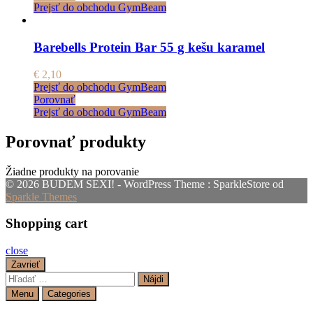
Prejsť do obchodu GymBeam
Barebells Protein Bar 55 g kešu karamel
€
2,10
Prejsť do obchodu GymBeam
Porovnať
Prejsť do obchodu GymBeam
Porovnať produkty
Žiadne produkty na porovanie
© 2026 BUDEM SEXI! - WordPress Theme : SparkleStore od
Sparkle Themes
Shopping cart
close
Zavrieť
Hľadať:
Menu
Categories