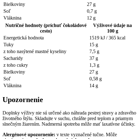
Bielkoviny
27 g
Soľ
0,7 g
Vláknina
12 g
Nutričné hodnoty (príchuť čokoládové
Výživové údaje na
cesto)
100 g
Energetická hodnota
1519 kJ / 365 kcal
Tuky
15 g
z toho nasýtené mastné kyseliny
7,5 g
Sacharidy
37 g
z toho cukry
1,3 g
Bielkoviny
27 g
Soľ
0,58 g
Vláknina
14 g
Upozornenie
Doplnky výživy nie sú určené ako náhrada pestrej stravy a zdravého
životného štýlu. Skladujte v suchu, chráňte pred teplom a priamym
slnečným žiarením. Nadmerná spotreba môže mať laxatívne účinky.
Alergénové upozornenie:
v texte vyznačené tučne. Môže