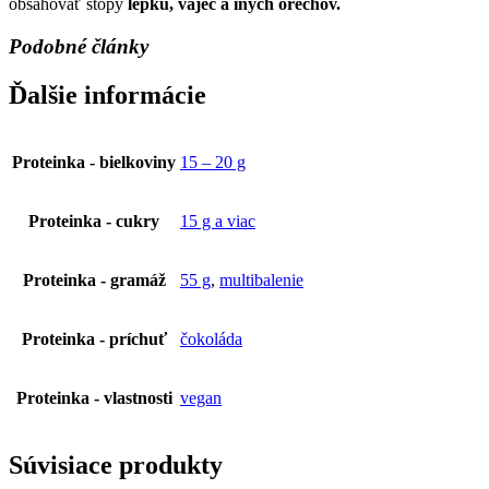
obsahovať stopy
lepku, vajec a iných orechov
.
Podobné články
Ďalšie informácie
Proteinka - bielkoviny
15 – 20 g
Proteinka - cukry
15 g a viac
Proteinka - gramáž
55 g
,
multibalenie
Proteinka - príchuť
čokoláda
Proteinka - vlastnosti
vegan
Súvisiace produkty