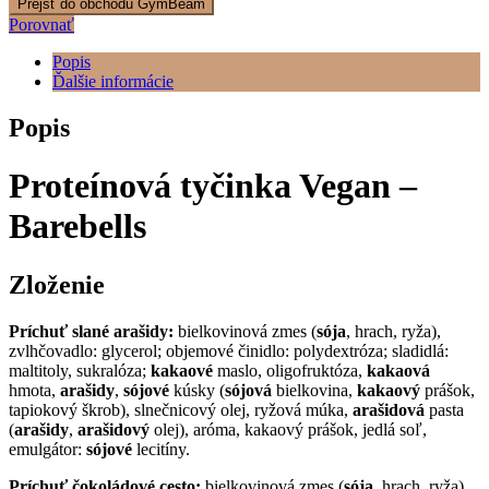
Prejsť do obchodu GymBeam
Porovnať
Popis
Ďalšie informácie
Popis
Proteínová tyčinka Vegan –
Barebells
Zloženie
Príchuť
slané arašidy:
bielkovinová zmes (
sója
, hrach, ryža),
zvlhčovadlo: glycerol; objemové činidlo: polydextróza; sladidlá:
maltitoly, sukralóza;
kakaové
maslo, oligofruktóza,
kakaová
hmota,
arašidy
,
sójové
kúsky (
sójová
bielkovina,
kakaový
prášok,
tapiokový škrob), slnečnicový olej, ryžová múka,
arašidová
pasta
(
arašidy
,
arašidový
olej), aróma, kakaový prášok, jedlá soľ,
emulgátor:
sójové
lecitíny.
Príchuť čokoládové cesto:
bielkovinová zmes (
sója
, hrach, ryža),