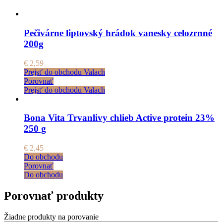
Pečivárne liptovský hrádok vanesky celozrnné
200g
€
2,59
Prejsť do obchodu Valach
Porovnať
Prejsť do obchodu Valach
Bona Vita Trvanlivy chlieb Active protein 23%
250 g
€
2,45
Do obchodu
Porovnať
Do obchodu
Porovnať produkty
Žiadne produkty na porovanie