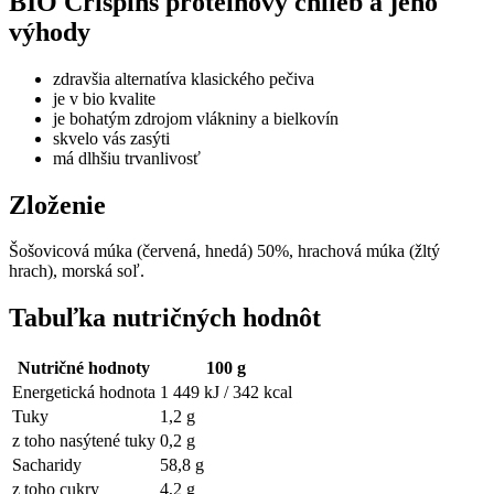
BIO Crispins proteínový chlieb a jeho
výhody
zdravšia alternatíva klasického pečiva
je v bio kvalite
je bohatým zdrojom vlákniny a bielkovín
skvelo vás zasýti
má dlhšiu trvanlivosť
Zloženie
Šošovicová múka (červená, hnedá) 50%, hrachová múka (žltý
hrach), morská soľ.
Tabuľka nutričných hodnôt
Nutričné hodnoty
100 g
Energetická hodnota
1 449 kJ / 342 kcal
Tuky
1,2 g
z toho nasýtené tuky
0,2 g
Sacharidy
58,8 g
z toho cukry
4,2 g