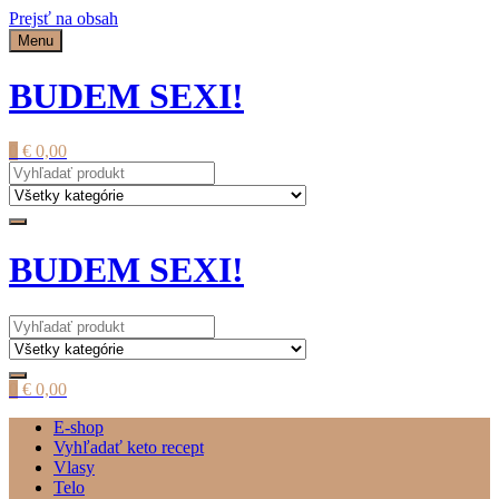
Prejsť na obsah
Menu
BUDEM SEXI!
0
€
0,00
BUDEM SEXI!
0
€
0,00
E-shop
Vyhľadať keto recept
Vlasy
Telo