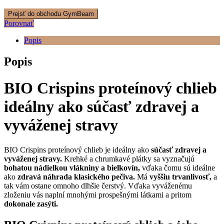
Prejsť do obchodu GymBeam
Porovnať
Popis
Popis
BIO Crispins proteínový chlieb
ideálny ako súčasť zdravej a
vyváženej stravy
BIO Crispins proteínový chlieb je ideálny ako
súčasť zdravej a
vyváženej stravy.
Krehké a chrumkavé plátky sa vyznačujú
bohatou nádielkou vlákniny a bielkovín,
vďaka čomu sú ideálne
ako
zdravá náhrada klasického pečiva.
Má
vyššiu trvanlivosť,
a
tak vám ostane omnoho dlhšie čerstvý. Vďaka vyváženému
zloženiu vás naplní mnohými prospešnými látkami a pritom
dokonale zasýti.