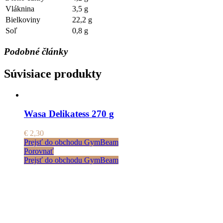
Vláknina
3,5 g
Bielkoviny
22,2 g
Soľ
0,8 g
Podobné články
Súvisiace produkty
Wasa Delikatess 270 g
€
2,30
Prejsť do obchodu GymBeam
Porovnať
Prejsť do obchodu GymBeam