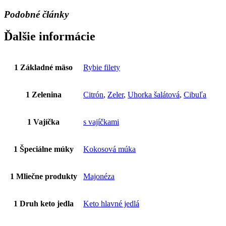
Podobné články
Ďalšie informácie
1 Základné mäso
Rybie filety
1 Zelenina
Citrón
,
Zeler
,
Uhorka šalátová
,
Cibuľa
1 Vajíčka
s vajíčkami
1 Špeciálne múky
Kokosová múka
1 Mliečne produkty
Majonéza
1 Druh keto jedla
Keto hlavné jedlá