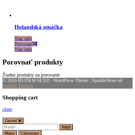
Holandská omáčka
Viac info
Porovnať
Viac info
Porovnať produkty
Žiadne produkty na porovanie
© 2026 BUDEM SEXI! - WordPress Theme : SparkleStore od
Sparkle Themes
Shopping cart
close
Zavrieť
Hľadať:
Menu
Categories