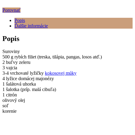
Porovnať
Popis
Ďalšie informácie
Popis
Suroviny
500 g rybích filiet (treska, tilápia, pangas, losos atď.)
2 buľvy zeleru
3 vajcia
3-4 vrchovaté lyžičky
kokosovej múky
4 lyžice domácej majonézy
1 šalátová uhorka
1 šalotka (príp. malá cibuľa)
1 citrón
olivový olej
soľ
korenie