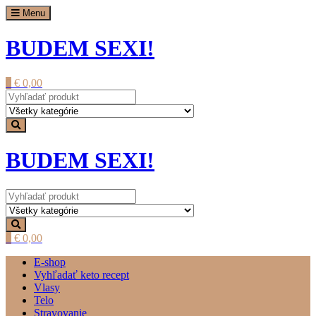
Prejsť
Menu
na
obsah
BUDEM SEXI!
0
€
0,00
BUDEM SEXI!
0
€
0,00
E-shop
Vyhľadať keto recept
Vlasy
Telo
Stravovanie