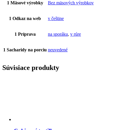
1 Mäsové výrobky
Bez mäsových výrobkov
1 Odkaz na web
v češtine
1 Príprava
na sporáku
,
v rúre
1 Sacharidy na porciu
neuvedené
Súvisiace produkty