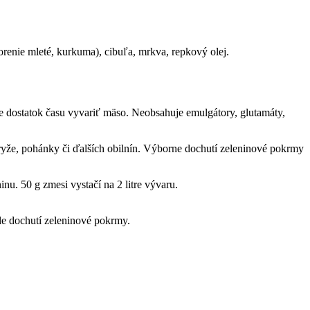
renie mleté, kurkuma), cibuľa, mrkva, repkový olej.
e dostatok času vyvariť mäso. Neobsahuje emulgátory, glutamáty,
í ryže, pohánky či ďalších obilnín. Výborne dochutí zeleninové pokrmy
u. 50 g zmesi vystačí na 2 litre vývaru.
le dochutí zeleninové pokrmy.