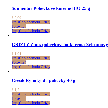
Sonnentor Polievkové korenie BIO 25 g
€
2,00
Prejsť do obchodu Grizly
Porovnať
Prejsť do obchodu Grizly
GRIZLY Zmes polievkového korenia Zeleninový
€
1,94
Prejsť do obchodu Grizly
Porovnať
Prejsť do obchodu Grizly
Grešík Bylinky do polievky 40 g
€
1,71
Prejsť do obchodu Grizly
Porovnať
Prejsť do obchodu Grizly