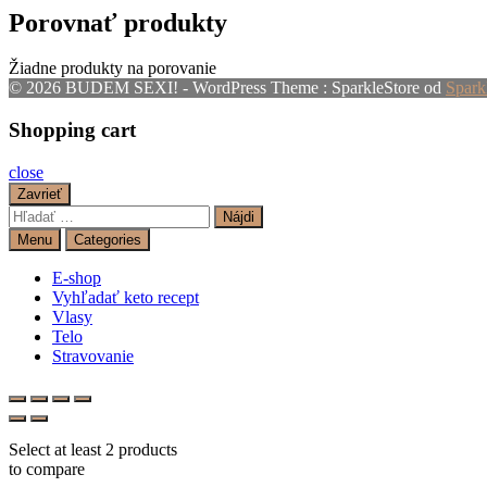
Porovnať produkty
Žiadne produkty na porovanie
© 2026 BUDEM SEXI! - WordPress Theme : SparkleStore od
Spark
Shopping cart
close
Zavrieť
Hľadať:
Menu
Categories
E-shop
Vyhľadať keto recept
Vlasy
Telo
Stravovanie
Select at least 2 products
to compare