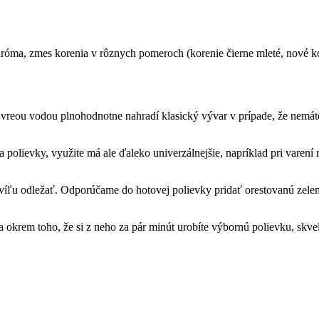
aróma, zmes korenia v rôznych pomeroch (korenie čierne mleté, nové ko
 vreou vodou plnohodnotne nahradí klasický vývar v prípade, že nemát
a polievky, využite má ale ďaleko univerzálnejšie, napríklad pri varen
íľu odležať. Odporúčame do hotovej polievky pridať orestovanú zelenin
 okrem toho, že si z neho za pár minút urobíte výbornú polievku, skve