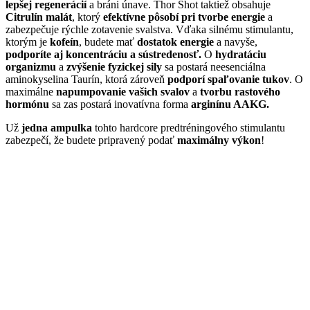
lepšej regenerácií
a bráni únave. Thor Shot taktiež obsahuje
Citrulín malát
, ktorý
efektívne pôsobí pri tvorbe energie
a
zabezpečuje rýchle zotavenie svalstva. Vďaka silnému stimulantu,
ktorým je
kofeín
, budete mať
dostatok energie
a navyše,
podporíte aj koncentráciu a sústredenosť
.
O
hydratáciu
organizmu
a
zvýšenie fyzickej sily
sa postará neesenciálna
aminokyselina Taurín, ktorá zároveň
podporí spaľovanie tukov
. O
maximálne
napumpovanie vašich svalov
a
tvorbu rastového
hormónu
sa zas postará inovatívna forma
arginínu AAKG.
Už
jedna ampulka
tohto hardcore predtréningového stimulantu
zabezpečí, že budete pripravený podať
maximálny výkon
!