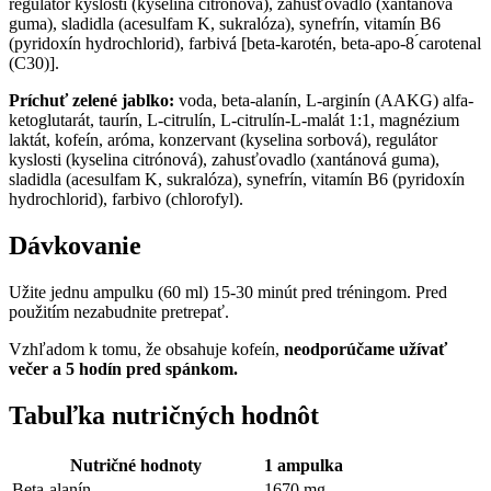
regulátor kyslosti (kyselina citrónová), zahusťovadlo (xantánová
guma), sladidla (acesulfam K, sukralóza), synefrín, vitamín B6
(pyridoxín hydrochlorid), farbivá [beta-karotén, beta-apo-8 ́carotenal
(C30)].
Príchuť zelené jablko:
voda, beta-alanín, L-arginín (AAKG) alfa-
ketoglutarát, taurín, L-citrulín, L-citrulín-L-malát 1:1, magnézium
laktát, kofeín, aróma, konzervant (kyselina sorbová), regulátor
kyslosti (kyselina citrónová), zahusťovadlo (xantánová guma),
sladidla (acesulfam K, sukralóza), synefrín, vitamín B6 (pyridoxín
hydrochlorid), farbivo (chlorofyl).
Dávkovanie
Užite jednu ampulku (60 ml) 15-30 minút pred tréningom. Pred
použitím nezabudnite pretrepať.
Vzhľadom k tomu, že obsahuje kofeín,
neodporúčame užívať
večer a 5 hodín pred spánkom.
Tabuľka nutričných hodnôt
Nutričné hodnoty
1 ampulka
Beta-alanín
1670 mg