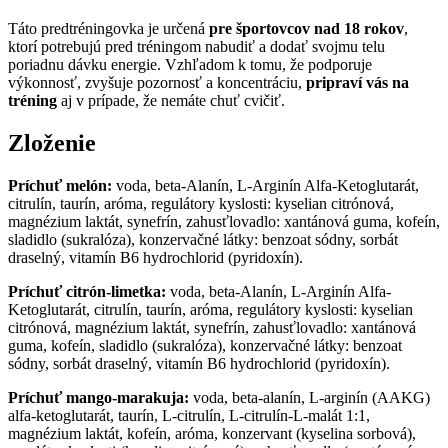
Táto predtréningovka je určená
pre športovcov nad 18 rokov
,
ktorí potrebujú pred tréningom nabudiť a dodať svojmu telu
poriadnu dávku energie. Vzhľadom k tomu, že podporuje
výkonnosť, zvyšuje pozornosť a koncentráciu,
pripraví vás na
tréning
aj v prípade, že nemáte chuť cvičiť.
Zloženie
Príchuť melón:
voda, beta-Alanín, L-Arginín Alfa-Ketoglutarát,
citrulín, taurín, aróma, regulátory kyslosti: kyselian citrónová,
magnézium laktát, synefrín, zahusťlovadlo: xantánová guma, kofeín,
sladidlo (sukralóza), konzervačné látky: benzoat sódny, sorbát
draselný, vitamín B6 hydrochlorid (pyridoxín).
Príchuť citrón-limetka:
voda, beta-Alanín, L-Arginín Alfa-
Ketoglutarát, citrulín, taurín, aróma, regulátory kyslosti: kyselian
citrónová, magnézium laktát, synefrín, zahusťlovadlo: xantánová
guma, kofeín, sladidlo (sukralóza), konzervačné látky: benzoat
sódny, sorbát draselný, vitamín B6 hydrochlorid (pyridoxín).
Príchuť mango-marakuja:
voda, beta-alanín, L-arginín (AAKG)
alfa-ketoglutarát, taurín, L-citrulín, L-citrulín-L-malát 1:1,
magnézium laktát, kofeín, aróma, konzervant (kyselina sorbová),