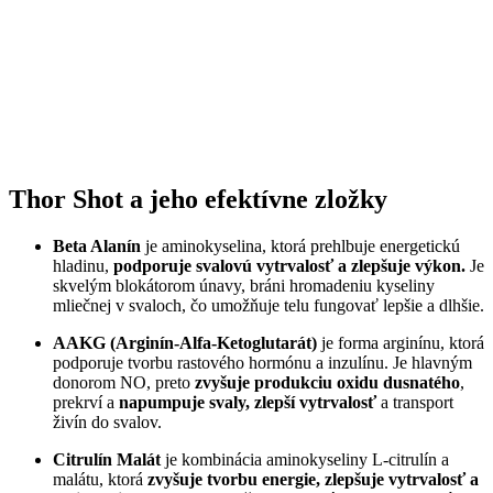
Thor Shot a jeho efektívne zložky
Beta Alanín
je aminokyselina, ktorá prehlbuje energetickú
hladinu,
podporuje svalovú vytrvalosť a zlepšuje výkon.
Je
skvelým blokátorom únavy, bráni hromadeniu kyseliny
mliečnej v svaloch, čo umožňuje telu fungovať lepšie a dlhšie.
AAKG (Arginín-Alfa-Ketoglutarát)
je forma arginínu, ktorá
podporuje tvorbu rastového hormónu a inzulínu. Je hlavným
donorom NO, preto
zvyšuje produkciu oxidu dusnatého
,
prekrví a
napumpuje svaly, zlepší vytrvalosť
a transport
živín do svalov.
Citrulín Malát
je kombinácia aminokyseliny L-citrulín a
malátu, ktorá
zvyšuje tvorbu energie, zlepšuje vytrvalosť a