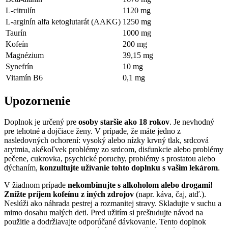
L-citrulín
1120 mg
L-arginín alfa ketoglutarát (AAKG)
1250 mg
Taurín
1000 mg
Kofeín
200 mg
Magnézium
39,15 mg
Synefrín
10 mg
Vitamín B6
0,1 mg
Upozornenie
Doplnok je určený pre
osoby staršie ako 18 rokov
. Je nevhodný
pre tehotné a dojčiace ženy. V prípade, že máte jedno z
nasledovných ochorení: vysoký alebo nízky krvný tlak, srdcová
arytmia, akékoľvek problémy zo srdcom, disfunkcie alebo problémy
pečene, cukrovka, psychické poruchy, problémy s prostatou alebo
dýchaním,
konzultujte užívanie tohto doplnku s vašim lekárom
.
V žiadnom prípade
nekombinujte s alkoholom alebo drogami!
Znížte príjem kofeínu z iných zdrojov
(napr. káva, čaj, atď.).
Neslúži ako náhrada pestrej a rozmanitej stravy. Skladujte v suchu a
mimo dosahu malých deti. Pred užitím si preštudujte návod na
použitie a dodržiavajte odporúčané dávkovanie. Tento doplnok