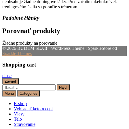
neobsahuje žiadne dopingové látky. Pred začatím akéhokoľvek
tréningového úsilia sa poraďte s trénerom.
Podobné články
Porovnať produkty
Žiadne produkty na porovanie
© 2026 BUDEM SEXI! - WordPress Theme : SparkleStore od
Sparkle Themes
Shopping cart
close
Zavrieť
Hľadať:
Menu
Categories
E-shop
Vyhľadať keto recept
Vlasy
Telo
Stravovanie