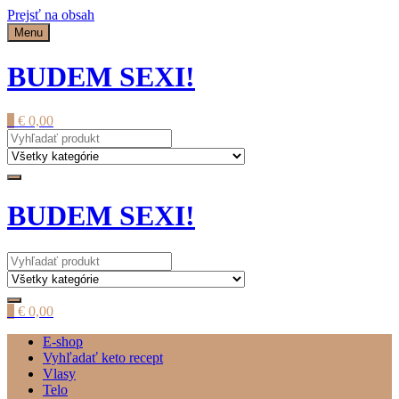
Prejsť na obsah
Menu
BUDEM SEXI!
0
€
0,00
BUDEM SEXI!
0
€
0,00
E-shop
Vyhľadať keto recept
Vlasy
Telo