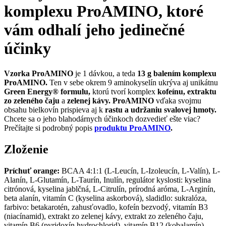
komplexu ProAMINO, ktoré
vám odhalí jeho jedinečné
účinky
Vzorka ProAMINO
je 1 dávkou, a teda
13 g balením komplexu
ProAMINO.
Ten v sebe okrem 9 aminokyselín ukrýva aj unikátnu
Green Energy
®
formulu,
ktorú
tvorí komplex
kofeínu, extraktu
zo zeleného čaju
a
zelenej kávy. ProAMINO
vďaka svojmu
obsahu bielkovín
prispieva aj k
rastu a udržaniu svalovej hmoty.
Chcete sa o jeho blahodárnych účinkoch dozvedieť ešte viac?
Prečítajte si podrobný popis
produktu ProAMINO
.
Zloženie
Príchuť orange:
BCAA 4:1:1 (L-Leucín, L-Izoleucín, L-Valín), L-
Alanín, L-Glutamín, L-Taurín, Inulín, regulátor kyslosti: kyselina
citrónová, kyselina jablčná, L-Citrulín, prírodná aróma, L-Arginín,
beta alanín, vitamín C (kyselina askorbová), sladidlo: sukralóza,
farbivo: betakarotén, zahusťovadlo, kofeín bezvodý, vitamín B3
(niacínamid), extrakt zo zelenej kávy, extrakt zo zeleného čaju,
vitamín B6 (pyridoxín hydrochlorid), vitamín B12 (kobalamín),