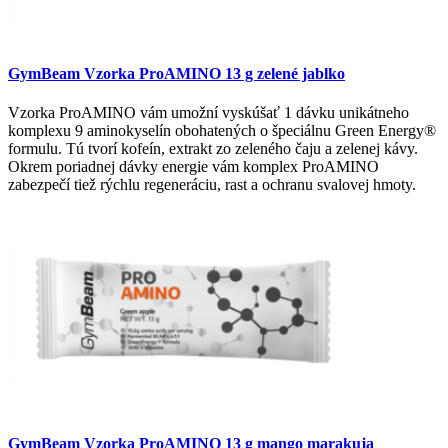
GymBeam Vzorka ProAMINO 13 g zelené jablko
Vzorka ProAMINO vám umožní vyskúšať 1 dávku unikátneho
komplexu 9 aminokyselín obohatených o špeciálnu Green Energy®
formulu. Tú tvorí kofeín, extrakt zo zeleného čaju a zelenej kávy.
Okrem poriadnej dávky energie vám komplex ProAMINO
zabezpečí tiež rýchlu regeneráciu, rast a ochranu svalovej hmoty.
GymBeam Vzorka ProAMINO 13 g mango marakuja