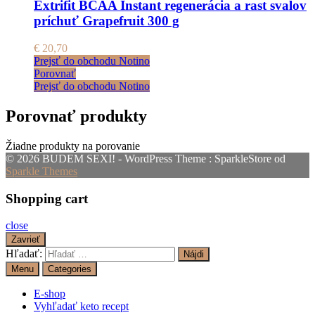
Extrifit BCAA Instant regenerácia a rast svalov
príchuť Grapefruit 300 g
€
20,70
Prejsť do obchodu Notino
Porovnať
Prejsť do obchodu Notino
Porovnať produkty
Žiadne produkty na porovanie
© 2026 BUDEM SEXI! - WordPress Theme : SparkleStore od
Sparkle Themes
Shopping cart
close
Zavrieť
Hľadať:
Menu
Categories
E-shop
Vyhľadať keto recept