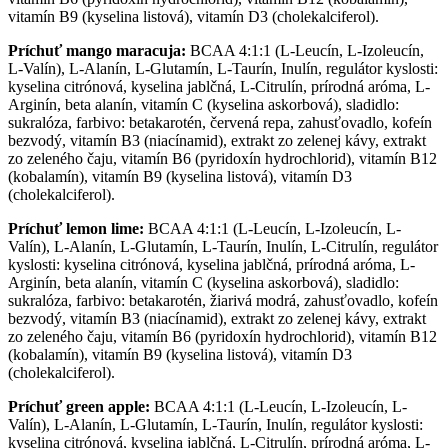
vitamín B9 (kyselina listová), vitamín D3 (cholekalciferol).
Príchuť mango maracuja:
BCAA 4:1:1 (L-Leucín, L-Izoleucín,
L-Valín), L-Alanín, L-Glutamín, L-Taurín, Inulín, regulátor kyslosti:
kyselina citrónová, kyselina jablčná, L-Citrulín, prírodná aróma, L-
Arginín, beta alanín, vitamín C (kyselina askorbová), sladidlo:
sukralóza, farbivo: betakarotén, červená repa, zahusťovadlo, kofeín
bezvodý, vitamín B3 (niacínamid), extrakt zo zelenej kávy, extrakt
zo zeleného čaju, vitamín B6 (pyridoxín hydrochlorid), vitamín B12
(kobalamín), vitamín B9 (kyselina listová), vitamín D3
(cholekalciferol).
Príchuť lemon lime:
BCAA 4:1:1 (L-Leucín, L-Izoleucín, L-
Valín), L-Alanín, L-Glutamín, L-Taurín, Inulín, L-Citrulín, regulátor
kyslosti: kyselina citrónová, kyselina jablčná, prírodná aróma, L-
Arginín, beta alanín, vitamín C (kyselina askorbová), sladidlo:
sukralóza, farbivo: betakarotén, žiarivá modrá, zahusťovadlo, kofeín
bezvodý, vitamín B3 (niacínamid), extrakt zo zelenej kávy, extrakt
zo zeleného čaju, vitamín B6 (pyridoxín hydrochlorid), vitamín B12
(kobalamín), vitamín B9 (kyselina listová), vitamín D3
(cholekalciferol).
Príchuť green apple:
BCAA 4:1:1 (L-Leucín, L-Izoleucín, L-
Valín), L-Alanín, L-Glutamín, L-Taurín, Inulín, regulátor kyslosti:
kyselina citrónová, kyselina jablčná, L-Citrulín, prírodná aróma, L-