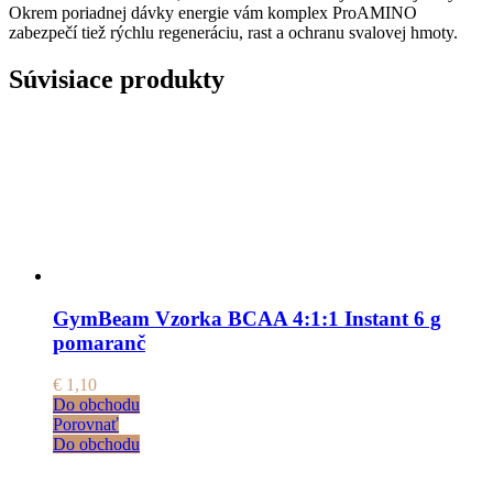
Okrem poriadnej dávky energie vám komplex ProAMINO
zabezpečí tiež rýchlu regeneráciu, rast a ochranu svalovej hmoty.
Súvisiace produkty
GymBeam Vzorka BCAA 4:1:1 Instant 6 g
pomaranč
€
1,10
Do obchodu
Porovnať
Do obchodu