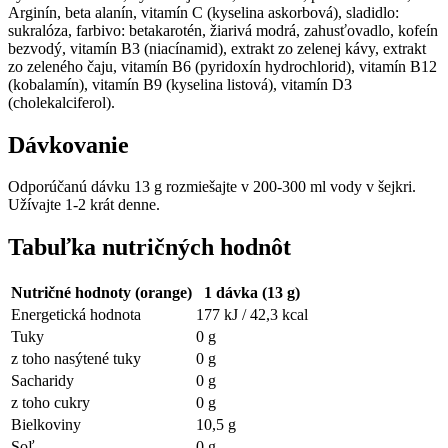
Arginín, beta alanín, vitamín C (kyselina askorbová), sladidlo:
sukralóza, farbivo: betakarotén, žiarivá modrá, zahusťovadlo, kofeín
bezvodý, vitamín B3 (niacínamid), extrakt zo zelenej kávy, extrakt
zo zeleného čaju, vitamín B6 (pyridoxín hydrochlorid), vitamín B12
(kobalamín), vitamín B9 (kyselina listová), vitamín D3
(cholekalciferol).
Dávkovanie
Odporúčanú dávku 13 g rozmiešajte v 200-300 ml vody v šejkri.
Užívajte 1-2 krát denne.
Tabuľka nutričných hodnôt
Nutričné hodnoty (orange)
1 dávka (13 g)
Energetická hodnota
177 kJ / 42,3 kcal
Tuky
0 g
z toho nasýtené tuky
0 g
Sacharidy
0 g
z toho cukry
0 g
Bielkoviny
10,5 g
Soľ
0 g