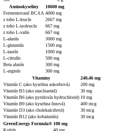
Aminokyseliny
10600 mg
Fermentované BCAA
4000 mg
z toho L-leucín
2667 mg
z toho L-izoleucín
667 mg
z toho L-valín
667 mg
L-alanín
3000 mg
L-glutamín
1500 mg
L-taurín
1000 mg
L-citrulín
500 mg
Beta alanín
300 mg
L-arginín
300 mg
Vitamíny
240,46 mg
Vitamín C (ako kyselina askorbová)
200 mg
Vitamín B3 (ako niacínamid)
30 mg
Vitamín B6 (ako pyridoxín hydrochlorid)
10 mg
Vitamín B9 (ako kyselina listová)
400 mcg
Vitamín D3 (ako cholekalciferol)
30 mcg
Vitamín B12 (ako kobalamín)
30 mcg
GreenEnergy Formula®
100 mg
Kofeín
40 mg