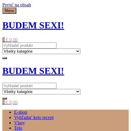
Prejsť na obsah
Menu
BUDEM SEXI!
0
€
0,00
BUDEM SEXI!
0
€
0,00
E-shop
Vyhľadať keto recept
Vlasy
Telo