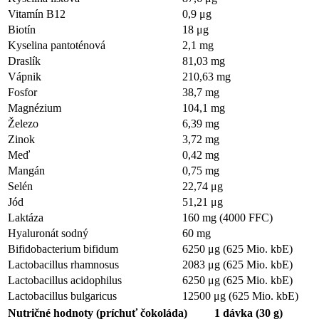
Vitamín B12
0,9 μg
Biotín
18 μg
Kyselina pantoténová
2,1 mg
Draslík
81,03 mg
Vápnik
210,63 mg
Fosfor
38,7 mg
Magnézium
104,1 mg
Železo
6,39 mg
Zinok
3,72 mg
Meď
0,42 mg
Mangán
0,75 mg
Selén
22,74 μg
Jód
51,21 μg
Laktáza
160 mg (4000 FFC)
Hyaluronát sodný
60 mg
Bifidobacterium bifidum
6250 μg (625 Mio. kbE)
Lactobacillus rhamnosus
2083 μg (625 Mio. kbE)
Lactobacillus acidophilus
6250 μg (625 Mio. kbE)
Lactobacillus bulgaricus
12500 μg (625 Mio. kbE)
Nutričné hodnoty (príchuť čokoláda)
1 dávka (30 g)