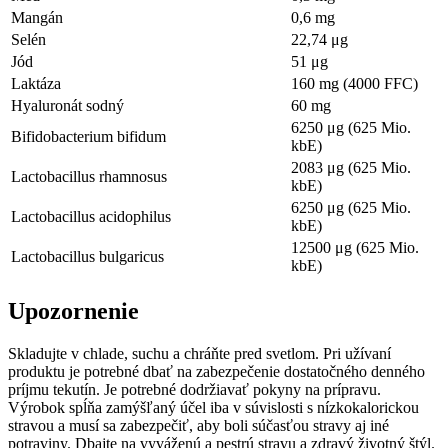
Mangán
0,6 mg
Selén
22,74 μg
Jód
51 μg
Laktáza
160 mg (4000 FFC)
Hyaluronát sodný
60 mg
6250 μg (625 Mio.
Bifidobacterium bifidum
kbE)
2083 μg (625 Mio.
Lactobacillus rhamnosus
kbE)
6250 μg (625 Mio.
Lactobacillus acidophilus
kbE)
12500 μg (625 Mio.
Lactobacillus bulgaricus
kbE)
Upozornenie
Skladujte v chlade, suchu a chráňte pred svetlom. Pri užívaní
produktu je potrebné dbať na zabezpečenie dostatočného denného
príjmu tekutín. Je potrebné dodržiavať pokyny na prípravu.
Výrobok spĺňa zamýšľaný účel iba v súvislosti s nízkokalorickou
stravou a musí sa zabezpečiť, aby boli súčasťou stravy aj iné
potraviny. Dbajte na vyváženú a pestrú stravu a zdravý životný štýl.