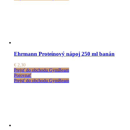
Ehrmann Proteínový nápoj 250 ml banán
€
2,30
Prejsť do obchodu GymBeam
Porovnať
Prejsť do obchodu GymBeam