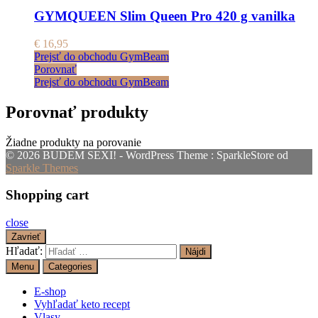
GYMQUEEN Slim Queen Pro 420 g vanilka
€
16,95
Prejsť do obchodu GymBeam
Porovnať
Prejsť do obchodu GymBeam
Porovnať produkty
Žiadne produkty na porovanie
© 2026 BUDEM SEXI! - WordPress Theme : SparkleStore od
Sparkle Themes
Shopping cart
close
Zavrieť
Hľadať:
Menu
Categories
E-shop
Vyhľadať keto recept
Vlasy