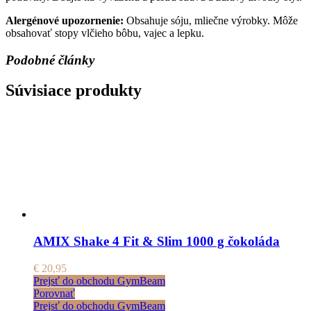
Alergénové upozornenie:
Obsahuje sóju, mliečne výrobky. Môže
obsahovať stopy vlčieho bôbu, vajec a lepku.
Podobné články
Súvisiace produkty
AMIX Shake 4 Fit & Slim 1000 g čokoláda
€
20,95
Prejsť do obchodu GymBeam
Porovnať
Prejsť do obchodu GymBeam