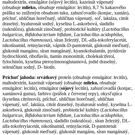
maltodextrín, emulgátor (sójový lecitín), kazeinát vápenatý
(obsahuje
mlieko,
obsahuje emulgátor: lecitín), 8,7 % kakaového
prášku so zníženým obsahom tuku, zahusťovadlo (konjac, xantán),
príchuť, uhličitan horečnatý, uhličitan vápenatý, soľ, laktáza, citrát
draselný, hyaluronát sodný, kyselina L-askorbová, sladidlo
(sukralóza), glukonát zinočnatý, probiotické kultúry (
Lactobacillus
bulgaricus, Bifidobacterium bifidum, Lactobacillus acidophilus,
Lactobacillus rhamnosus
), síran železitý, DL-alfa-tokoferylacetát,
nikotínamid, retinylacetát, vápnik-D-pantotenát, glukonát meďnatý,
glukonát mangánu, síran mangánatý, kyanokobalamín, pyridoxín
hydrochlorid, riboflavín, tiamín mononitrát, cholekalciferol,
fylochinón, kyselina pteroylmonoglutamová, jodid draselný,
seleničitan sodný, D- biotín.
Príchuť jahoda:
srvátkový
proteín (obsahuje emulgátor: lecitín),
maltodextrín, kazeinát vápenatý (obsahuje
mlieko,
obsahuje
emulgátor: lecitín), emulgátor (
sójový
lecitín), zahusťovadlá (konjac,
xantánová guma), farbivo (prášok z červenej repy), okysľujúca
(kyselina citrónová), príchuť, uhličitan horečnatý, uhličitan
vápenatý, soľ, laktáza, citrát draselný, hyaluronát sodný, kyselina L-
askorbová, glukonát zinočnatý, probiotické kultúry (
Lactobacillus
bulgaricus, Bifidobacterium bifidum, Lactobacillus acidophilus,
Lactobacillus rhamnosus
), sladidlo (sukralóza) , síran železitý, DL-
alfa-tokoferylacetát, nikotínamid, retinylacetát, D-pantotenát
vápenatý, glukonát meďnatý, glukonát mangánu, síran mangánatý,