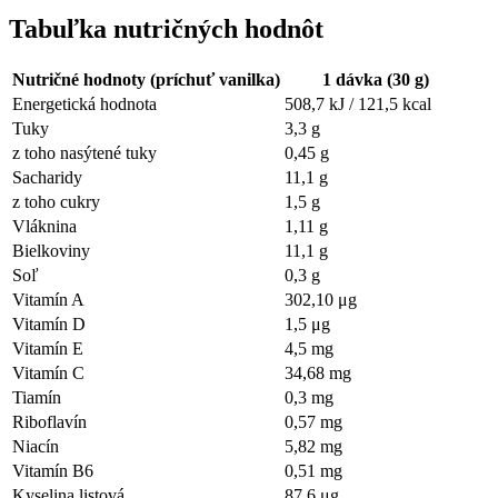
Tabuľka nutričných hodnôt
Nutričné hodnoty (príchuť vanilka)
1 dávka (30 g)
Energetická hodnota
508,7 kJ / 121,5 kcal
Tuky
3,3 g
z toho nasýtené tuky
0,45 g
Sacharidy
11,1 g
z toho cukry
1,5 g
Vláknina
1,11 g
Bielkoviny
11,1 g
Soľ
0,3 g
Vitamín A
302,10 μg
Vitamín D
1,5 μg
Vitamín E
4,5 mg
Vitamín C
34,68 mg
Tiamín
0,3 mg
Riboflavín
0,57 mg
Niacín
5,82 mg
Vitamín B6
0,51 mg
Kyselina listová
87,6 μg