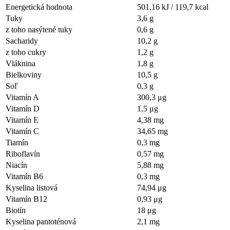
Energetická hodnota
501,16 kJ / 119,7 kcal
Tuky
3,6 g
z toho nasýtené tuky
0,6 g
Sacharidy
10,2 g
z toho cukry
1,2 g
Vláknina
1,8 g
Bielkoviny
10,5 g
Soľ
0,3 g
Vitamín A
300,3 μg
Vitamín D
1,5 μg
Vitamín E
4,38 mg
Vitamín C
34,65 mg
Tiamín
0,3 mg
Riboflavín
0,57 mg
Niacín
5,88 mg
Vitamín B6
0,3 mg
Kyselina listová
74,94 μg
Vitamín B12
0,93 μg
Biotín
18 μg
Kyselina pantoténová
2,1 mg