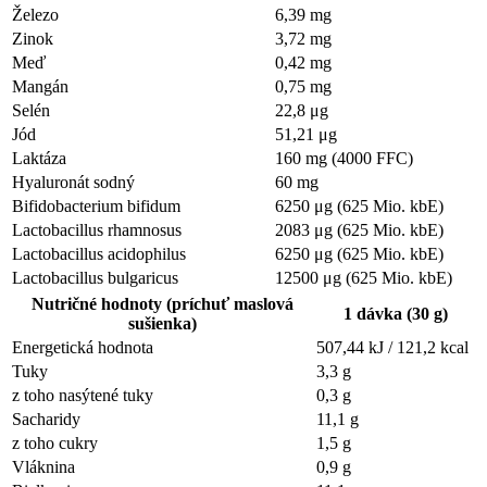
Železo
6,39 mg
Zinok
3,72 mg
Meď
0,42 mg
Mangán
0,75 mg
Selén
22,8 μg
Jód
51,21 μg
Laktáza
160 mg (4000 FFC)
Hyaluronát sodný
60 mg
Bifidobacterium bifidum
6250 μg (625 Mio. kbE)
Lactobacillus rhamnosus
2083 μg (625 Mio. kbE)
Lactobacillus acidophilus
6250 μg (625 Mio. kbE)
Lactobacillus bulgaricus
12500 μg (625 Mio. kbE)
Nutričné hodnoty (príchuť maslová
1 dávka (30 g)
sušienka)
Energetická hodnota
507,44 kJ / 121,2 kcal
Tuky
3,3 g
z toho nasýtené tuky
0,3 g
Sacharidy
11,1 g
z toho cukry
1,5 g
Vláknina
0,9 g