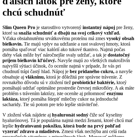
ďalších látok pre ženy, ktoré
chcú schudnúť
Slim Queen Pro
je starostlivo vytvorený
instantný nápoj
pre ženy,
ktoré sa
snažia schudnúť a dbajú na svoj celkový vzhľad.
Vďaka obsiahnutému srvátkovému proteínu má zmes
vysoký obsah
bielkovín.
Tie majú vplyv na udržanie a rast svalovej hmoty, ktorá
pomáha spaľovať viac kalórií ako tukové tkanivo. Najmä počas
diéty však môže byť náročnejšie svaly udržať, a tak je
dostatočný
príjem bielkovín kľúčový.
Navyše majú zo všetkých makroživín
najvyšší sýtiaci účinok, čo oceníte najmä v prípade, že vás pri
chudnutí trápi častý hlad. Nápoj je
bez pridaného cukru,
a navyše
obsahuje aj
vlákninu,
ktorá je dôležitá pre správne trávenie. Z
rovnakého dôvodu sú v zložení tiež
probiotické baktérie,
ktorý
pomáhajú udržať optimálne prostredie črevnej mikroflóry. A ak máte
problém s trávením laktózy, iste oceníte aj prítomnosť
enzýmu
laktáza,
ktorý pomáha štiepiť mliečny cukor na jednoduché
sacharidy. Tie sú potom pre telo lepšie stráviteľné.
V zložení však nájdete aj
hyaluronát sodný
čiže soľ kyseliny
hyalurónovej. Tá je populárna najmä medzi ženami, ktoré chcú mať
lepšie
hydratovanú pokožku, ktorá bude na prvý pohľad
vyzerať zdravo a mladistvo.
Zmesi však nechýba ani celá rada
prospešných vitamínov a minerálnych látok. Menovať môžeme