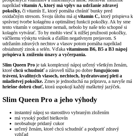
napríklad
vitamín A, ktorý má vplyv na udržanie zdravej
pokožky,
či vitamín E, ktorý pomáha chrániť bunky pred
oxidačným stresom. Svoju úlohu má aj
vitamín C,
ktorý prispieva k
správnej tvorbe kolagénu a optimálnej funkcii pokožky. Ak by sme
tento vitamín v organizme nemali, nebolo by naše telo schopné si
kolagén vytvárať. To by mohlo viesť k nižšej pružnosti pokožky,
väčšiemu výskytu vrások a ďalším negatívnym prejavom. S
udržaním zdravých nechtov a vlasov potom pomáha napríklad
obsiahnutý zinok a selén. Vďaka
vitamínom B6, B5 a B3 nápoj
prispieva k zníženiu únavy a vyčerpania.
Slim Queen Pro
je tak komplexný nápoj určený všetkým ženám,
ktoré
chcú schudnúť
a zároveň túžia po dobre
fungujúcom
trávení, kvalitných vlasoch, nechtoch, hydratovanej pleti a
mladistvej pokožke.
Zmes je jednoduchá na prípravu, a navyše má
hriešne dobrú chuť,
ktorá uspokojí každý maškrtný jazýček.
Slim Queen Pro a jeho výhody
instantný nápoj so starostlivo vybraným zložením
má vysoký podiel bielkovín
neobsahuje pridaný cukor
určený ženám, ktoré chcú schudnúť a podporiť zdravý
vzhľad