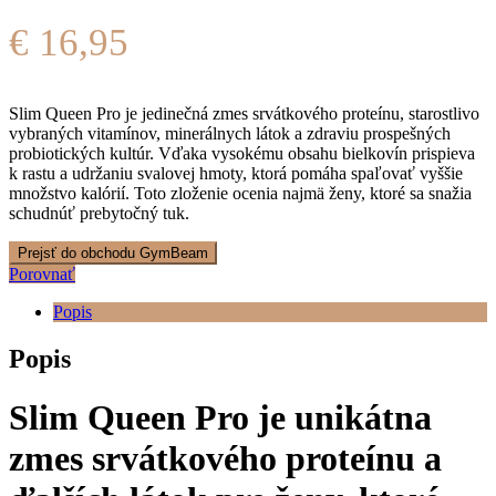
€
16,95
Slim Queen Pro je jedinečná zmes srvátkového proteínu, starostlivo
vybraných vitamínov, minerálnych látok a zdraviu prospešných
probiotických kultúr. Vďaka vysokému obsahu bielkovín prispieva
k rastu a udržaniu svalovej hmoty, ktorá pomáha spaľovať vyššie
množstvo kalórií. Toto zloženie ocenia najmä ženy, ktoré sa snažia
schudnúť prebytočný tuk.
Prejsť do obchodu GymBeam
Porovnať
Popis
Popis
Slim Queen Pro je unikátna
zmes srvátkového proteínu a