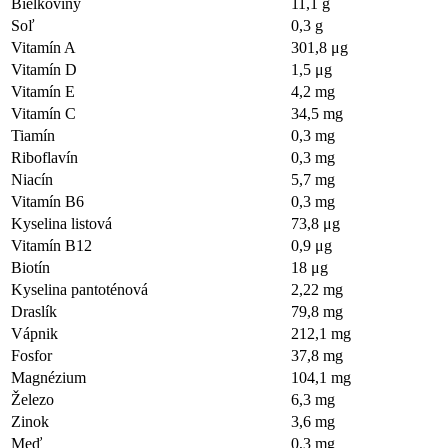
Bielkoviny
11,1 g
Soľ
0,3 g
Vitamín A
301,8 μg
Vitamín D
1,5 μg
Vitamín E
4,2 mg
Vitamín C
34,5 mg
Tiamín
0,3 mg
Riboflavín
0,3 mg
Niacín
5,7 mg
Vitamín B6
0,3 mg
Kyselina listová
73,8 μg
Vitamín B12
0,9 μg
Biotín
18 μg
Kyselina pantoténová
2,22 mg
Draslík
79,8 mg
Vápnik
212,1 mg
Fosfor
37,8 mg
Magnézium
104,1 mg
Železo
6,3 mg
Zinok
3,6 mg
Meď
0,3 mg