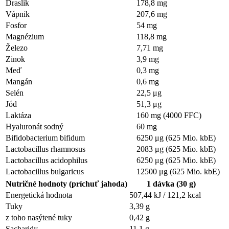
Draslík
178,8 mg
Vápnik
207,6 mg
Fosfor
54 mg
Magnézium
118,8 mg
Železo
7,71 mg
Zinok
3,9 mg
Meď
0,3 mg
Mangán
0,6 mg
Selén
22,5 μg
Jód
51,3 μg
Laktáza
160 mg (4000 FFC)
Hyaluronát sodný
60 mg
Bifidobacterium bifidum
6250 μg (625 Mio. kbE)
Lactobacillus rhamnosus
2083 μg (625 Mio. kbE)
Lactobacillus acidophilus
6250 μg (625 Mio. kbE)
Lactobacillus bulgaricus
12500 μg (625 Mio. kbE)
Nutričné hodnoty (príchuť jahoda)
1 dávka (30 g)
Energetická hodnota
507,44 kJ / 121,2 kcal
Tuky
3,39 g
z toho nasýtené tuky
0,42 g
Sacharidy
11,1 g