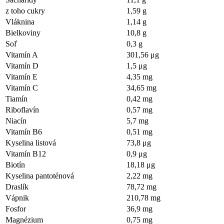
z toho cukry
1,59 g
Vláknina
1,14 g
Bielkoviny
10,8 g
Soľ
0,3 g
Vitamín A
301,56 μg
Vitamín D
1,5 μg
Vitamín E
4,35 mg
Vitamín C
34,65 mg
Tiamín
0,42 mg
Riboflavín
0,57 mg
Niacín
5,7 mg
Vitamín B6
0,51 mg
Kyselina listová
73,8 μg
Vitamín B12
0,9 μg
Biotín
18,18 μg
Kyselina pantoténová
2,22 mg
Draslík
78,72 mg
Vápnik
210,78 mg
Fosfor
36,9 mg
Magnézium
0,75 mg