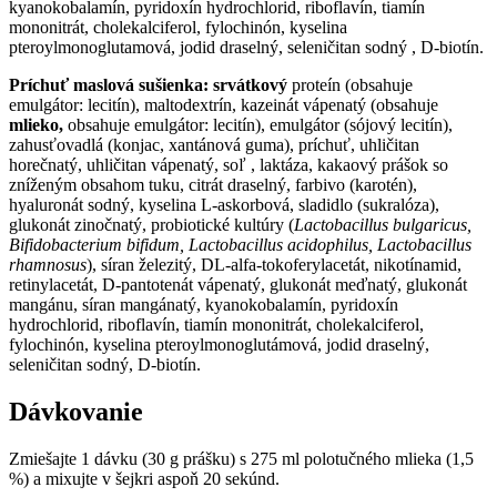
kyanokobalamín, pyridoxín hydrochlorid, riboflavín, tiamín
mononitrát, cholekalciferol, fylochinón, kyselina
pteroylmonoglutamová, jodid draselný, seleničitan sodný , D-biotín.
Príchuť maslová sušienka:
srvátkový
proteín (obsahuje
emulgátor: lecitín), maltodextrín, kazeinát vápenatý (obsahuje
mlieko,
obsahuje emulgátor: lecitín), emulgátor (sójový lecitín),
zahusťovadlá (konjac, xantánová guma), príchuť, uhličitan
horečnatý, uhličitan vápenatý, soľ , laktáza, kakaový prášok so
zníženým obsahom tuku, citrát draselný, farbivo (karotén),
hyaluronát sodný, kyselina L-askorbová, sladidlo (sukralóza),
glukonát zinočnatý, probiotické kultúry (
Lactobacillus bulgaricus,
Bifidobacterium bifidum, Lactobacillus acidophilus, Lactobacillus
rhamnosus
), síran železitý, DL-alfa-tokoferylacetát, nikotínamid,
retinylacetát, D-pantotenát vápenatý, glukonát meďnatý, glukonát
mangánu, síran mangánatý, kyanokobalamín, pyridoxín
hydrochlorid, riboflavín, tiamín mononitrát, cholekalciferol,
fylochinón, kyselina pteroylmonoglutámová, jodid draselný,
seleničitan sodný, D-biotín.
Dávkovanie
Zmiešajte 1 dávku (30 g prášku) s 275 ml polotučného mlieka (1,5
%) a mixujte v šejkri aspoň 20 sekúnd.