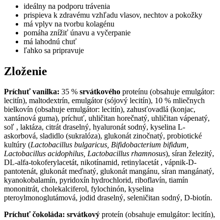
ideálny na podporu trávenia
prispieva k zdravému vzhľadu vlasov, nechtov a pokožky
má vplyv na tvorbu kolagénu
pomáha znížiť únavu a vyčerpanie
má lahodnú chuť
ľahko sa pripravuje
Zloženie
Príchuť vanilka:
35 %
srvátkového
proteínu (obsahuje emulgátor:
lecitín), maltodextrín, emulgátor (sójový lecitín), 10 % mliečnych
bielkovín (obsahuje emulgátor: lecitín), zahusťovadlá (konjac,
xantánová guma), príchuť, uhličitan horečnatý, uhličitan vápenatý,
soľ , laktáza, citrát draselný, hyaluronát sodný, kyselina L-
askorbová, sladidlo (sukralóza), glukonát zinočnatý, probiotické
kultúry (
Lactobacillus bulgaricus, Bifidobacterium bifidum,
Lactobacillus acidophilus, Lactobacillus rhamnosus
), síran železitý,
DL-alfa-tokoferylacetát, nikotínamid, retinylacetát , vápnik-D-
pantotenát, glukonát meďnatý, glukonát mangánu, síran mangánatý,
kyanokobalamín, pyridoxín hydrochlorid, riboflavín, tiamín
mononitrát, cholekalciferol, fylochinón, kyselina
pteroylmonoglutámová, jodid draselný, seleničitan sodný, D-biotín.
Príchuť čokoláda:
srvátkový
proteín (obsahuje emulgátor: lecitín),