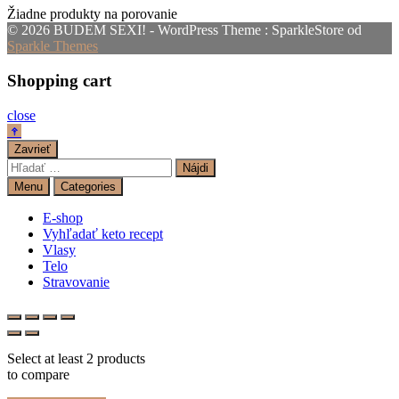
Žiadne produkty na porovanie
© 2026 BUDEM SEXI! - WordPress Theme : SparkleStore od
Sparkle Themes
Shopping cart
close
Zavrieť
Hľadať:
Menu
Categories
E-shop
Vyhľadať keto recept
Vlasy
Telo
Stravovanie
Select at least 2 products
to compare