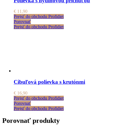
Polievka s hydinovou príchuťou
€
11,90
Prejsť do obchodu Profidiet
Porovnať
Prejsť do obchodu Profidiet
Cibuľová polievka s krutónmi
€
16,90
Prejsť do obchodu Profidiet
Porovnať
Prejsť do obchodu Profidiet
Porovnať produkty