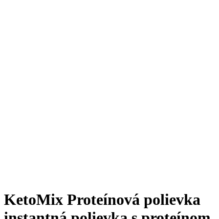
KetoMix Proteínová polievka
instantná polievka s proteínom