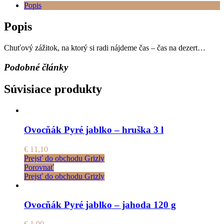
Popis
Popis
Chuťový zážitok, na ktorý si radi nájdeme čas – čas na dezert…
Podobné články
Súvisiace produkty
Ovocňák Pyré jablko – hruška 3 l
€
11,10
Prejsť do obchodu Grizly
Porovnať
Prejsť do obchodu Grizly
Ovocňák Pyré jablko – jahoda 120 g
€
1,00