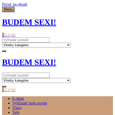
Prejsť na obsah
Menu
BUDEM SEXI!
0
€
0,00
BUDEM SEXI!
0
€
0,00
E-shop
Vyhľadať keto recept
Vlasy
Telo