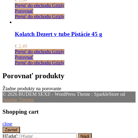
Prejsť do obchodu Grizly
Porovnať
Prejsť do obchodu Grizly
Kolatch Dezert v tube Pistácie 45 g
€
2,49
Prejsť do obchodu Grizly
Porovnať
Prejsť do obchodu Grizly
Porovnať produkty
Žiadne produkty na porovanie
© 2026 BUDEM SEXI! - WordPress Theme : SparkleStore od
Sparkle Themes
Shopping cart
close
Zavrieť
Hľadať: