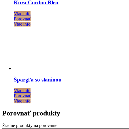
Kura Cordon Bleu
Viac info
Porovnať
Viac info
Špargľa so slaninou
Viac info
Porovnať
Viac info
Porovnať produkty
Žiadne produkty na porovanie