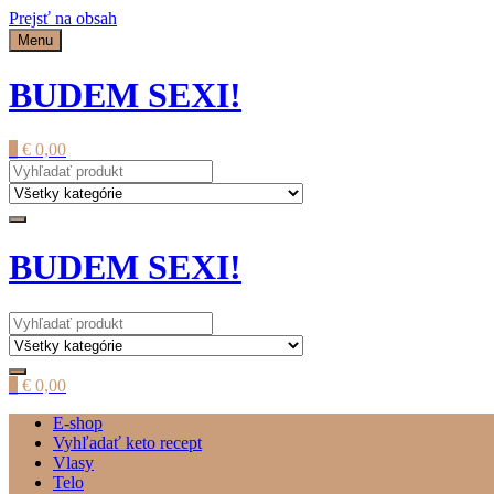
Prejsť na obsah
Menu
BUDEM SEXI!
0
€
0,00
BUDEM SEXI!
0
€
0,00
E-shop
Vyhľadať keto recept
Vlasy
Telo