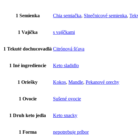
1 Semienka
Chia semiačka
,
Slnečnicové semienka
,
Tek
1 Vajíčka
s vajíčkami
1 Tekuté dochucovadlá
Citrónová šťava
1 Iné ingrediencie
Keto sladidlo
1 Oriešky
Kokos
,
Mandle
,
Pekanové orechy
1 Ovocie
Sušené ovocie
1 Druh keto jedla
Keto snacky
1 Forma
nepotrebuje príbor