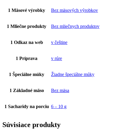
1 Mäsové výrobky
Bez mäsových výrobkov
1 Mliečne produkty
Bez mliečnych produktov
1 Odkaz na web
v češtine
1 Príprava
v rúre
1 Špeciálne múky
Žiadne špeciálne múky
1 Základné mäso
Bez mäsa
1 Sacharidy na porciu
6 – 10 g
Súvisiace produkty