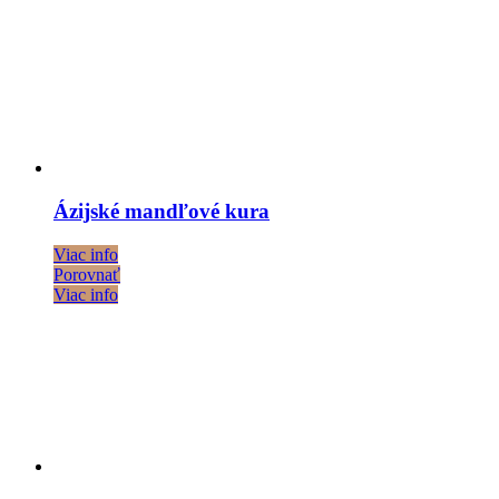
Ázijské mandľové kura
Viac info
Porovnať
Viac info