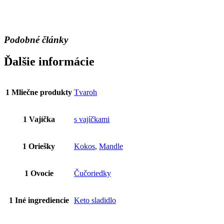
Podobné články
Ďalšie informácie
1 Mliečne produkty
Tvaroh
1 Vajíčka
s vajíčkami
1 Oriešky
Kokos
,
Mandle
1 Ovocie
Čučoriedky
1 Iné ingrediencie
Keto sladidlo