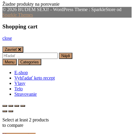
Žiadne produkty na porovanie
© 2026 BUDEM SEXI! - WordPress Theme : SparkleStore od
Sparkle Themes
Shopping cart
close
Zavrieť
Hľadať:
Menu
Categories
E-shop
Vyhľadať keto recept
Vlasy
Telo
Stravovanie
Select at least 2 products
to compare