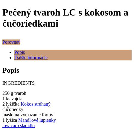
Pečený tvaroh LC s kokosom a
čučoriedkami
Porovnať
Popis
Ďalšie informácie
Popis
INGREDIENTS
250 g tvaroh
1 ks vajcia
2 lyžička
Kokos strúhaný
čučoriedky
maslo na vymazanie formy
1 lyžica
Mandľové lupienky
low carb sladidlo