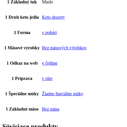
1 Základný tuk
Maslo
1 Druh keto jedla
Keto dezerty
1 Forma
v pohári
1 Mäsové výrobky
Bez mäsových výrobkov
1 Odkaz na web
v češtine
1 Príprava
v rúre
1 Špeciálne múky
Žiadne špeciálne múky
1 Základné mäso
Bez mäsa
Súvisiace produkty