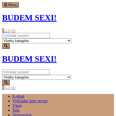
Prejsť
Menu
na
obsah
BUDEM SEXI!
0
€
0,00
BUDEM SEXI!
0
€
0,00
E-shop
Vyhľadať keto recept
Vlasy
Telo
Stravovanie