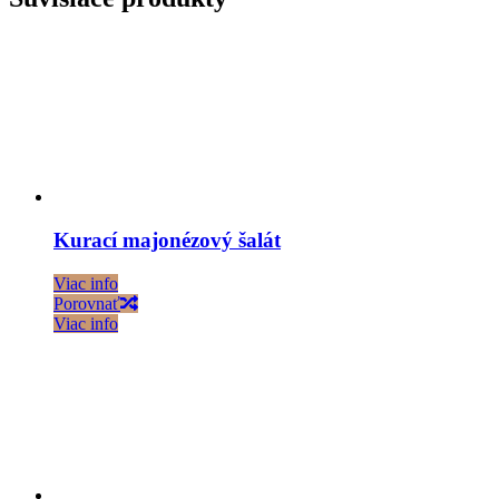
Kurací majonézový šalát
Viac info
Porovnať
Viac info