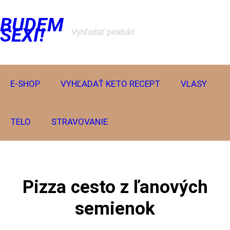
Prejsť
BUDEM
na
SEXI!
obsah
E-SHOP
VYHĽADAŤ KETO RECEPT
VLASY
TELO
STRAVOVANIE
Pizza cesto z ľanových
semienok