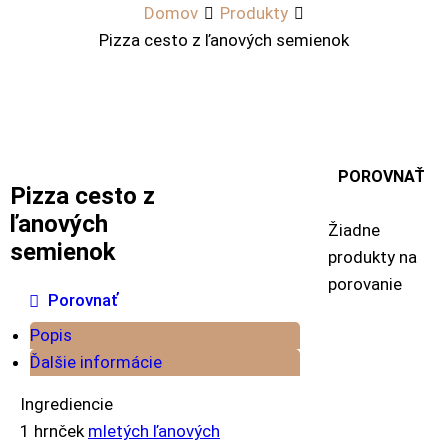
Domov
Produkty
Pizza cesto z ľanových semienok
POROVNAŤ
Pizza cesto z
ľanových
PRODUKTY
Žiadne
semienok
produkty na
porovanie
Porovnať
Popis
Ďalšie informácie
Ingrediencie
1 hrnček
mletých ľanových