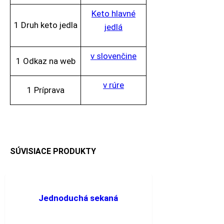
Keto hlavné
1 Druh keto jedla
jedlá
v slovenčine
1 Odkaz na web
v rúre
1 Príprava
SÚVISIACE PRODUKTY
Jednoduchá sekaná