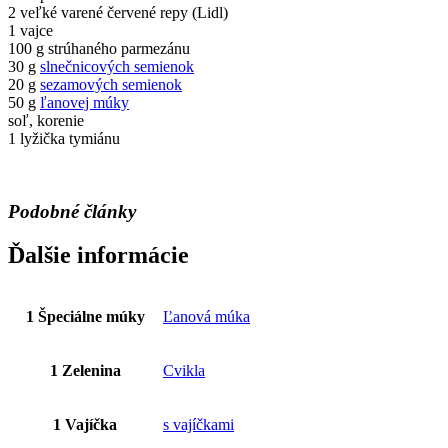
2 veľké varené červené repy (Lidl)
1 vajce
100 g strúhaného parmezánu
30 g
slnečnicových semienok
20 g
sezamových semienok
50 g
ľanovej múky
soľ, korenie
1 lyžička tymiánu
Podobné články
Ďalšie informácie
1 Špeciálne múky
Ľanová múka
1 Zelenina
Cvikla
1 Vajíčka
s vajíčkami