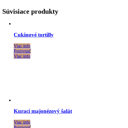
Súvisiace produkty
Cukinové tortilly
Viac info
Porovnať
Viac info
Kurací majonézový šalát
Viac info
Porovnať