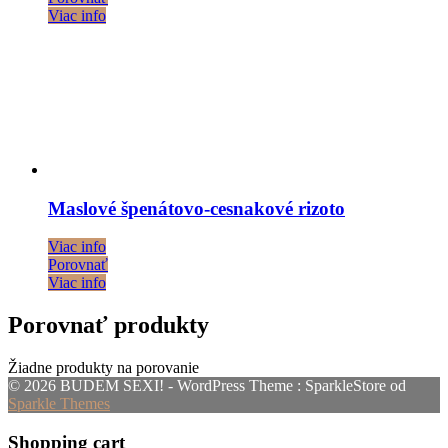
Viac info
Maslové špenátovo-cesnakové rizoto
Viac info
Porovnať
Viac info
Porovnať produkty
Žiadne produkty na porovanie
© 2026 BUDEM SEXI! - WordPress Theme : SparkleStore od
Sparkle Themes
Shopping cart