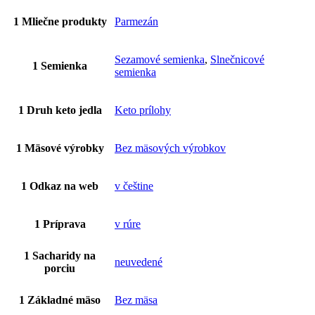
1 Mliečne produkty
Parmezán
Sezamové semienka
,
Slnečnicové
1 Semienka
semienka
1 Druh keto jedla
Keto prílohy
1 Mäsové výrobky
Bez mäsových výrobkov
1 Odkaz na web
v češtine
1 Príprava
v rúre
1 Sacharidy na
neuvedené
porciu
1 Základné mäso
Bez mäsa