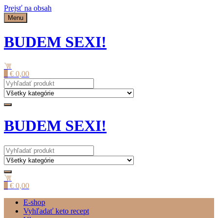
Prejsť na obsah
Menu
BUDEM SEXI!
0
€
0,00
BUDEM SEXI!
0
€
0,00
E-shop
Vyhľadať keto recept