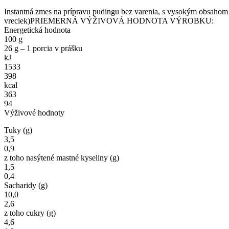
Instantná zmes na prípravu pudingu bez varenia, s vysokým obsahom 
vreciek)PRIEMERNÁ VÝŽIVOVÁ HODNOTA VÝROBKU:
Energetická hodnota
100 g
26 g – 1 porcia v prášku
kJ
1533
398
kcal
363
94
Výživové hodnoty
Tuky (g)
3,5
0,9
z toho nasýtené mastné kyseliny (g)
1,5
0,4
Sacharidy (g)
10,0
2,6
z toho cukry (g)
4,6