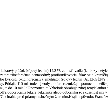
aový prášok (sójový lecitín) 14,2 %, zahusťovadlá (karboxymetylcelul
zátor: trifosforečnan pentasodný; protihrudkovacia látka: oxid kremičit
látor kyslosti (oxid horečnatý), emulgátor (sójový lecitín).ALERGÉNY: 
by. Pridajte 115 ml studenej vody a dobre rozmiešajte pomocou metlič
mujte do 10 minút.Upozornenie: Výrobok obsahuje zdroj fenylalanínu a
o podľa odporúčania lekára, lekárnika alebo odborníka so skúsenosťami 
2 °C, chráňte pred priamym slnečným žiarením.Krajina pôvodu: Francúz