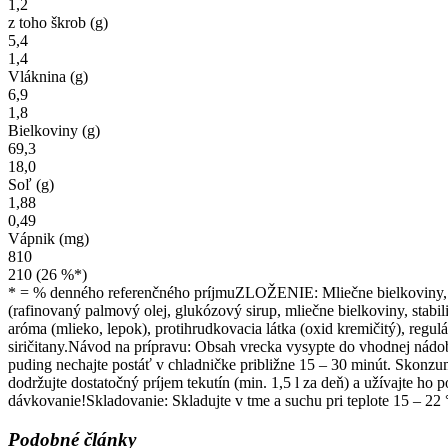
1,2
z toho škrob (g)
5,4
1,4
Vláknina (g)
6,9
1,8
Bielkoviny (g)
69,3
18,0
Soľ (g)
1,88
0,49
Vápnik (mg)
810
210 (26 %*)
* = % denného referenčného príjmuZLOŽENIE: Mliečne bielkoviny, kak
(rafinovaný palmový olej, glukózový sirup, mliečne bielkoviny, stabili
aróma (mlieko, lepok), protihrudkovacia látka (oxid kremičitý), regu
siričitany.Návod na prípravu: Obsah vrecka vysypte do vhodnej nádo
puding nechajte postáť v chladničke približne 15 – 30 minút. Skonzu
dodržujte dostatočný príjem tekutín (min. 1,5 l za deň) a užívajte h
dávkovanie!Skladovanie: Skladujte v tme a suchu pri teplote 15 – 2
Podobné články