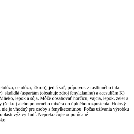
óza, celulóza, škrob), jedlá soľ, prípravok z rastlinného tuku
ý), sladidlá (aspartám (obsahuje zdroj fenylalanínu) a acesulfám K),
Mlieko, lepok a sója. Môže obsahovať horčicu, vajcia, lepok, zeler a
ky (šejkra) alebo ponorného mixéra do úplného rozpustenia. Hotový
 nie je vhodný pre osoby s fenylketonúriou. Počas užívania výrobku
v oblasti výživy ľudí. Neprekračujte odporúčané
sko