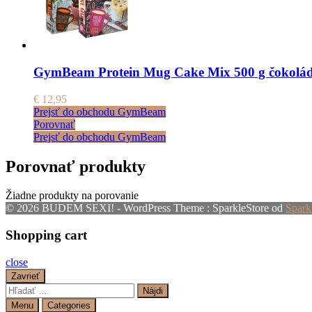
GymBeam Protein Mug Cake Mix 500 g čokolád
€
12,95
Prejsť do obchodu GymBeam
Porovnať
Prejsť do obchodu GymBeam
Porovnať produkty
Žiadne produkty na porovanie
© 2026 BUDEM SEXI! - WordPress Theme : SparkleStore od
Spark
Shopping cart
close
Zavrieť
Hľadať:
Menu
Categories