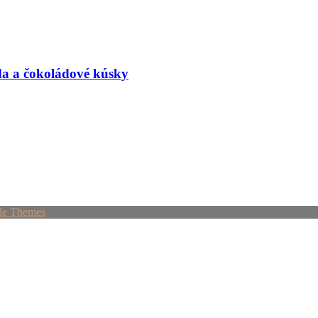
a a čokoládové kúsky
le Themes