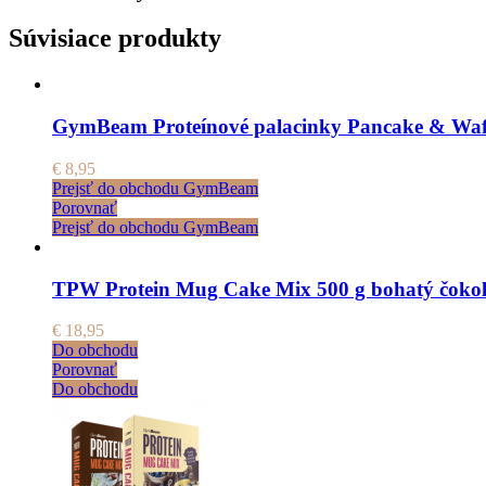
Súvisiace produkty
GymBeam Proteínové palacinky Pancake & Waff
€
8,95
Prejsť do obchodu GymBeam
Porovnať
Prejsť do obchodu GymBeam
TPW Protein Mug Cake Mix 500 g bohatý čoko
€
18,95
Do obchodu
Porovnať
Do obchodu