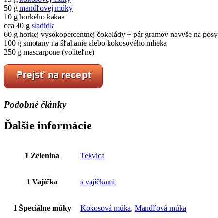
50 g
mandľovej múky
10 g horkého kakaa
cca 40 g
sladidla
60 g horkej vysokopercentnej čokolády + pár gramov navyše na posy
100 g smotany na šľahanie alebo kokosového mlieka
250 g mascarpone (voliteľne)
Podobné články
Ďalšie informácie
1 Zelenina
Tekvica
1 Vajíčka
s vajíčkami
1 Špeciálne múky
Kokosová múka
,
Mandľová múka