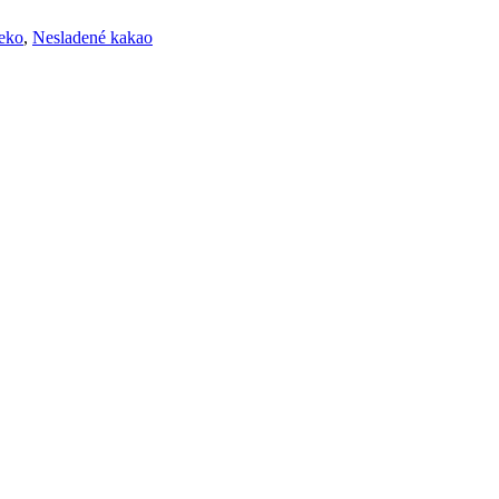
eko
,
Nesladené kakao