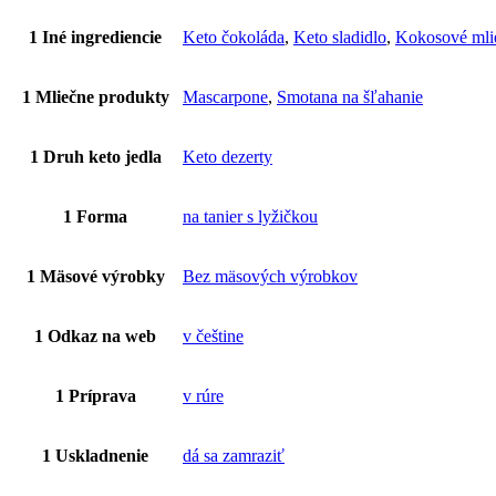
1 Iné ingrediencie
Keto čokoláda
,
Keto sladidlo
,
Kokosové mli
1 Mliečne produkty
Mascarpone
,
Smotana na šľahanie
1 Druh keto jedla
Keto dezerty
1 Forma
na tanier s lyžičkou
1 Mäsové výrobky
Bez mäsových výrobkov
1 Odkaz na web
v češtine
1 Príprava
v rúre
1 Uskladnenie
dá sa zamraziť