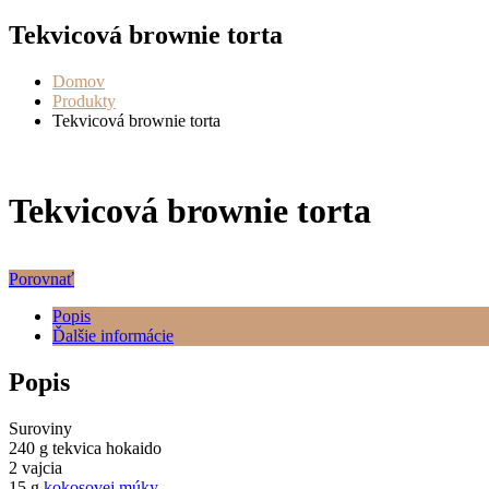
Tekvicová brownie torta
Domov
Produkty
Tekvicová brownie torta
Tekvicová brownie torta
Porovnať
Popis
Ďalšie informácie
Popis
Suroviny
240 g tekvica hokaido
2 vajcia
15 g
kokosovej múky