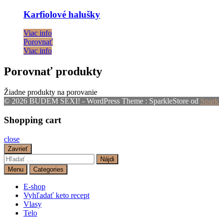
Karfiolové halušky
Viac info
Porovnať
Viac info
Porovnať produkty
Žiadne produkty na porovanie
© 2026 BUDEM SEXI! - WordPress Theme : SparkleStore od
Spark
Shopping cart
close
Zavrieť
Hľadať:
Menu
Categories
E-shop
Vyhľadať keto recept
Vlasy
Telo