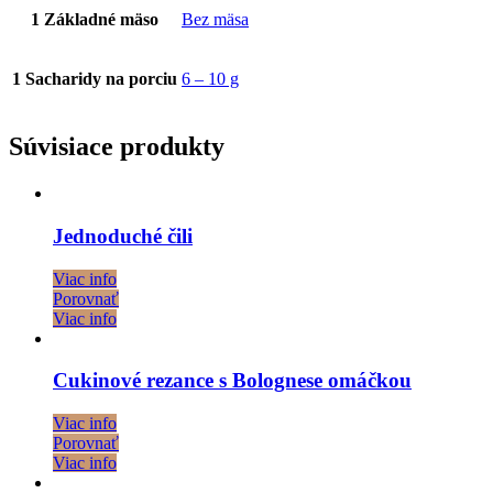
1 Základné mäso
Bez mäsa
1 Sacharidy na porciu
6 – 10 g
Súvisiace produkty
Jednoduché čili
Viac info
Porovnať
Viac info
Cukinové rezance s Bolognese omáčkou
Viac info
Porovnať
Viac info