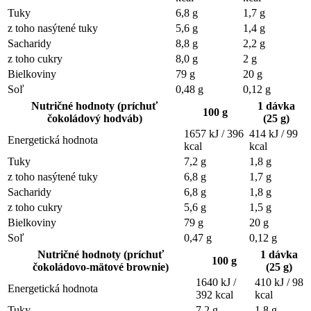
Tuky
6,8 g
1,7 g
z toho nasýtené tuky
5,6 g
1,4 g
Sacharidy
8,8 g
2,2 g
z toho cukry
8,0 g
2 g
Bielkoviny
79 g
20 g
Soľ
0,48 g
0,12 g
Nutričné hodnoty (príchuť
1 dávka
100 g
čokoládový hodváb)
(25 g)
1657 kJ / 396
414 kJ / 99
Energetická hodnota
kcal
kcal
Tuky
7,2 g
1,8 g
z toho nasýtené tuky
6,8 g
1,7 g
Sacharidy
6,8 g
1,8 g
z toho cukry
5,6 g
1,5 g
Bielkoviny
79 g
20 g
Soľ
0,47 g
0,12 g
Nutričné hodnoty (príchuť
1 dávka
100 g
čokoládovo-mätové brownie)
(25 g)
1640 kJ /
410 kJ / 98
Energetická hodnota
392 kcal
kcal
Tuky
7,2 g
1,8 g