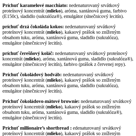
Príchuť karamelové macchiato:
nedenaturovaný srvátkový
proteínový koncentrát (
mlieko
), aróma, xantánová guma, farbivo
(E150c), sladidlo (sukralóza®), emulgátor (slnečnicový lecitín).
príchuť drzá čokoláda kokos:
nedenaturovaný srvátkový
proteínový koncentrát (
mlieko
), kakaový prášok so zníženým
obsahom tuku, aróma, xantánová guma, sladidlo (sukralóza),
emulgátor (slnečnicový lecitín).
príchuť čerešňový koláč:
nedenaturovaný srvátkový proteínový
koncentrát (
mlieko
), aróma, xantánová guma, sladidlo (sukralóza®),
emulgátor (slnečnicový lecitín), farbivo (prášok z červenej repy).
Príchuť čokoládový hodváb:
nedenaturovaný srvátkový
proteínový koncentrát (
mlieko
), kakaový prášok so zníženým
obsahom tuku, aróma, xantánová guma, sladidlo (sukralóza),
emulgátor (slnečnicový lecitín).
Príchuť
čokoládovo-mätové brownie
:
nedenaturovaný srvátkový
proteínový koncentrát (
mlieko
), kakaový prášok so zníženým
obsahom tuku, aróma, xantánová guma, sladidlo (sukralóza®),
emulgátor (slnečnicový lecitín).
Príchuť millionaire’s shortbread :
edenaturovaný srvátkový
proteínový koncentrát (
mlieko
), kakaový prášok so zníženým