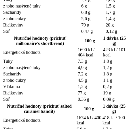
z toho nasýtené tuky
6 g
1,5 g
Sacharidy
6,8 g
1,7 g
z toho cukry
5,6 g
1,4 g
Bielkoviny
79 g
20 g
Soľ
0,47 g
0,12 g
Nutričné hodnoty (príchuť
1 dávka (25
100 g
millionaire’s shortbread
)
g)
1690 kJ /
423 kJ / 101
Energetická hodnota
404 kcal
kcal
Tuky
7,3 g
1,8 g
z toho nasýtené tuky
4,9 g
1,2 g
Sacharidy
7,2 g
1,8 g
z toho cukry
4,5 g
1,1 g
Vláknina
1,2 g
0,2 g
Bielkoviny
77 g
19 g
Soľ
0,36 g
0,09 g
Nutričné hodnoty (príchuť salted
1 dávka (25
100 g
caramel bandit)
g)
1674 kJ / 400
418 kJ / 100
Energetická hodnota
kcal
kcal