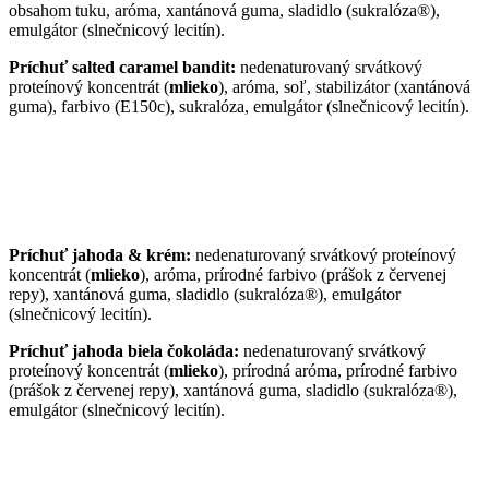
obsahom tuku, aróma, xantánová guma, sladidlo (sukralóza®),
emulgátor (slnečnicový lecitín).
Príchuť salted caramel bandit:
nedenaturovaný srvátkový
proteínový koncentrát (
mlieko
), aróma, soľ, stabilizátor (xantánová
guma), farbivo (E150c), sukralóza, emulgátor (slnečnicový lecitín).
Príchuť jahoda & krém:
nedenaturovaný srvátkový proteínový
koncentrát (
mlieko
), aróma, prírodné farbivo (prášok z červenej
repy), xantánová guma, sladidlo (sukralóza®), emulgátor
(slnečnicový lecitín).
Príchuť jahoda biela čokoláda
:
nedenaturovaný srvátkový
proteínový koncentrát (
mlieko
), prírodná aróma, prírodné farbivo
(prášok z červenej repy), xantánová guma, sladidlo (sukralóza®),
emulgátor (slnečnicový lecitín).