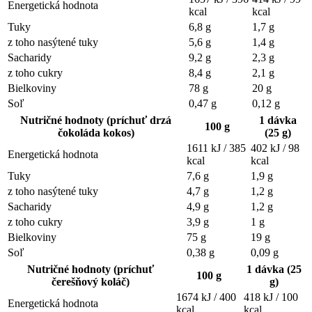
Energetická hodnota
kcal
kcal
Tuky
6,8 g
1,7 g
z toho nasýtené tuky
5,6 g
1,4 g
Sacharidy
9,2 g
2,3 g
z toho cukry
8,4 g
2,1 g
Bielkoviny
78 g
20 g
Soľ
0,47 g
0,12 g
Nutričné hodnoty (príchuť
drzá
1 dávka
100 g
čokoláda kokos
)
(25 g)
1611 kJ / 385
402 kJ / 98
Energetická hodnota
kcal
kcal
Tuky
7,6 g
1,9 g
z toho nasýtené tuky
4,7 g
1,2 g
Sacharidy
4,9 g
1,2 g
z toho cukry
3,9 g
1 g
Bielkoviny
75 g
19 g
Soľ
0,38 g
0,09 g
Nutričné hodnoty (príchuť
1 dávka (25
100 g
čerešňový koláč)
g)
1674 kJ / 400
418 kJ / 100
Energetická hodnota
kcal
kcal