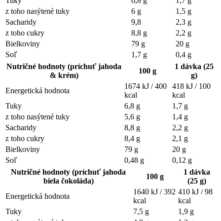
Tuky
6,8 g
1,7 g
z toho nasýtené tuky
6 g
1,5 g
Sacharidy
9,8
2,3 g
z toho cukry
8,8 g
2,2 g
Bielkoviny
79 g
20 g
Soľ
1,7 g
0,4 g
Nutričné hodnoty (príchuť jahoda
1 dávka (25
100 g
& krém)
g)
1674 kJ / 400
418 kJ / 100
Energetická hodnota
kcal
kcal
Tuky
6,8 g
1,7 g
z toho nasýtené tuky
5,6 g
1,4 g
Sacharidy
8,8 g
2,2 g
z toho cukry
8,4 g
2,1 g
Bielkoviny
79 g
20 g
Soľ
0,48 g
0,12 g
Nutričné hodnoty (príchuť jahoda
1 dávka
100 g
biela čokoláda)
(25 g)
1640 kJ / 392
410 kJ / 98
Energetická hodnota
kcal
kcal
Tuky
7,5 g
1,9 g