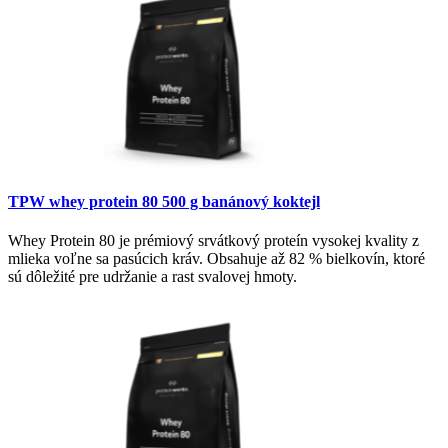
TPW whey protein 80 500 g banánový koktejl
Whey Protein 80 je prémiový srvátkový proteín vysokej kvality z
mlieka voľne sa pasúcich kráv. Obsahuje až 82 % bielkovín, ktoré
sú dôležité pre udržanie a rast svalovej hmoty.