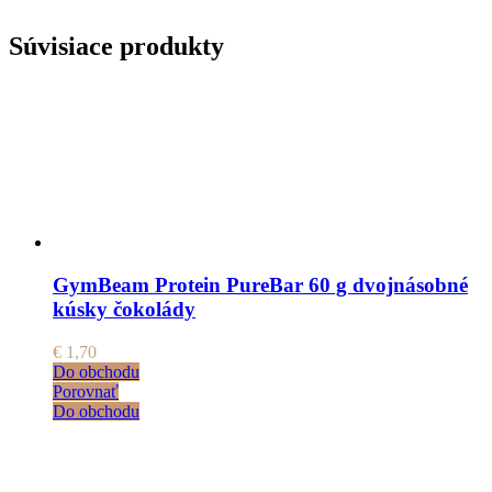
Súvisiace produkty
GymBeam Protein PureBar 60 g dvojnásobné
kúsky čokolády
€
1,70
Do obchodu
Porovnať
Do obchodu