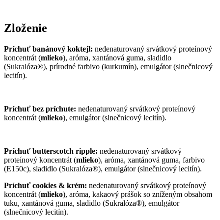
Zloženie
Príchuť banánový koktejl:
nedenaturovaný srvátkový proteínový
koncentrát (
mlieko
), aróma, xantánová guma, sladidlo
(Sukralóza®), prírodné farbivo (kurkumín), emulgátor (slnečnicový
lecitín).
Príchuť bez príchute:
nedenaturovaný srvátkový proteínový
koncentrát (
mlieko
), emulgátor (slnečnicový lecitín).
Príchuť butterscotch ripple:
nedenaturovaný srvátkový
proteínový koncentrát (
mlieko
), aróma, xantánová guma, farbivo
(E150c), sladidlo (Sukralóza®), emulgátor (slnečnicový lecitín).
Príchuť cookies & krém:
nedenaturovaný srvátkový proteínový
koncentrát (
mlieko
), aróma, kakaový prášok so zníženým obsahom
tuku, xantánová guma, sladidlo (Sukralóza®), emulgátor
(slnečnicový lecitín).