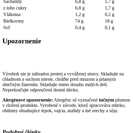
Sacharidy
6,8 g
1,7 g
z toho cukry
6,8 g
1,7 g
Vláknina
1,2 g
0,2 g
Bielkoviny
74 g
18 g
Soľ
0,4 g
0,1 g
Upozornenie
Výrobok nie je náhradou pestrej a vyváženej stravy. Skladujte na
chladnom a suchom mieste, chráňte pred mrazom a priamym
slnečným žiarením. Skladujte mimo dosahu malých detí.
Neprekračujte odporučenú dennú dávku.
Alergénové upozornenie:
Alergény sú vyznačené
tučným
písmom
v zložení produktu. Vyrobené v závode, ktorý spracováva mlieko,
obilniny obsahujúce lepok, vajcia, arašidy a iné orechy a sóju.
Podobné články