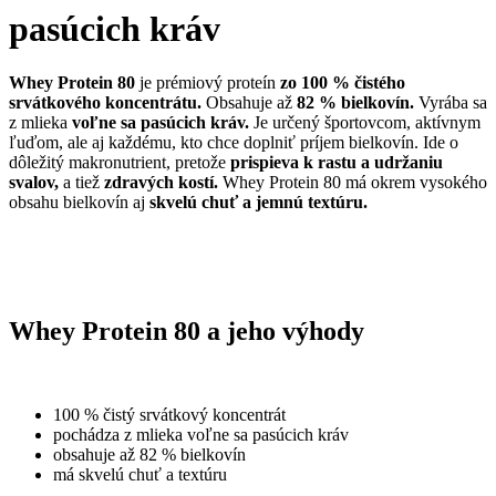
pasúcich kráv
Whey Protein 80
je prémiový proteín
zo 100 % čistého
srvátkového koncentrátu.
Obsahuje až
82 % bielkovín.
Vyrába sa
z mlieka
voľne sa pasúcich kráv.
Je určený športovcom, aktívnym
ľuďom, ale aj každému, kto chce doplniť príjem bielkovín. Ide o
dôležitý makronutrient, pretože
prispieva k rastu a udržaniu
svalov,
a tiež
zdravých kostí.
Whey Protein 80 má okrem vysokého
obsahu bielkovín aj
skvelú chuť a jemnú textúru.
Whey Protein 80 a jeho výhody
100 % čistý srvátkový koncentrát
pochádza z mlieka voľne sa pasúcich kráv
obsahuje až 82 % bielkovín
má skvelú chuť a textúru