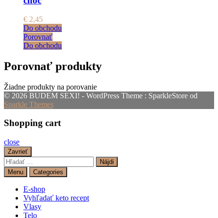
choc
€
2,45
Do obchodu
Porovnať
Do obchodu
Porovnať produkty
Žiadne produkty na porovanie
© 2026 BUDEM SEXI! - WordPress Theme : SparkleStore od
Sparkle Themes
Shopping cart
close
Zavrieť
Hľadať:
Menu
Categories
E-shop
Vyhľadať keto recept
Vlasy
Telo