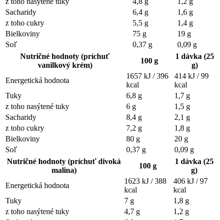
z toho nasýtené tuky
4,8 g
1,2 g
Sacharidy
6,4 g
1,6 g
z toho cukry
5,5 g
1,4 g
Bielkoviny
75 g
19 g
Soľ
0,37 g
0,09 g
Nutričné hodnoty (príchuť
1 dávka (25
100 g
vanilkový krém)
g)
1657 kJ / 396
414 kJ / 99
Energetická hodnota
kcal
kcal
Tuky
6,8 g
1,7 g
z toho nasýtené tuky
6 g
1,5 g
Sacharidy
8,4 g
2,1 g
z toho cukry
7,2 g
1,8 g
Bielkoviny
80 g
20 g
Soľ
0,37 g
0,09 g
Nutričné hodnoty (príchuť divoká
1 dávka (25
100 g
malina)
g)
1623 kJ / 388
406 kJ / 97
Energetická hodnota
kcal
kcal
Tuky
7 g
1,8 g
z toho nasýtené tuky
4,7 g
1,2 g