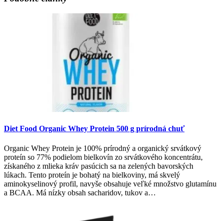
Diet Food Organic Whey Protein 500 g prírodná chuť
Organic Whey Protein je 100% prírodný a organický srvátkový
proteín so 77% podielom bielkovín zo srvátkového koncentrátu,
získaného z mlieka kráv pasúcich sa na zelených bavorských
lúkach. Tento proteín je bohatý na bielkoviny, má skvelý
aminokyselinový profil, navyše obsahuje veľké množstvo glutamínu
a BCAA. Má nízky obsah sacharidov, tukov a…