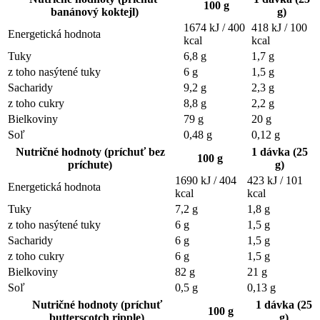
100 g
banánový koktejl
)
g)
1674 kJ / 400
418 kJ / 100
Energetická hodnota
kcal
kcal
Tuky
6,8 g
1,7 g
z toho nasýtené tuky
6 g
1,5 g
Sacharidy
9,2 g
2,3 g
z toho cukry
8,8 g
2,2 g
Bielkoviny
79 g
20 g
Soľ
0,48 g
0,12 g
Nutričné hodnoty (príchuť bez
1 dávka (25
100 g
príchute)
g)
1690 kJ / 404
423 kJ / 101
Energetická hodnota
kcal
kcal
Tuky
7,2 g
1,8 g
z toho nasýtené tuky
6 g
1,5 g
Sacharidy
6 g
1,5 g
z toho cukry
6 g
1,5 g
Bielkoviny
82 g
21 g
Soľ
0,5 g
0,13 g
Nutričné hodnoty (príchuť
1 dávka (25
100 g
butterscotch ripple
)
g)