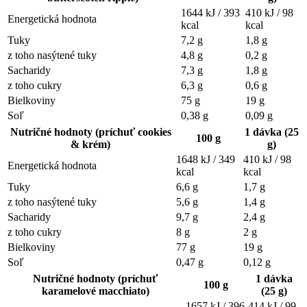
1644 kJ / 393
410 kJ / 98
Energetická hodnota
kcal
kcal
Tuky
7,2 g
1,8 g
z toho nasýtené tuky
4,8 g
0,2 g
Sacharidy
7,3 g
1,8 g
z toho cukry
6,3 g
0,6 g
Bielkoviny
75 g
19 g
Soľ
0,38 g
0,09 g
Nutričné hodnoty (príchuť
cookies
1 dávka (25
100 g
& krém
)
g)
1648 kJ / 349
410 kJ / 98
Energetická hodnota
kcal
kcal
Tuky
6,6 g
1,7 g
z toho nasýtené tuky
5,6 g
1,4 g
Sacharidy
9,7 g
2,4 g
z toho cukry
8 g
2 g
Bielkoviny
77 g
19 g
Soľ
0,47 g
0,12 g
Nutričné hodnoty (príchuť
1 dávka
100 g
karamelové macchiato
)
(25 g)
1657 kJ / 396
414 kJ / 99