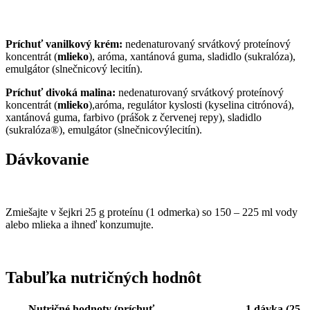
Príchuť vanilkový krém
:
nedenaturovaný srvátkový proteínový
koncentrát (
mlieko
), aróma, xantánová guma, sladidlo (sukralóza),
emulgátor (slnečnicový lecitín).
Príchuť divoká malina
:
nedenaturovaný srvátkový proteínový
koncentrát (
mlieko
),aróma, regulátor kyslosti (kyselina citrónová),
xantánová guma, farbivo (prášok z červenej repy), sladidlo
(sukralóza®), emulgátor (slnečnicovýlecitín).
Dávkovanie
Zmiešajte v šejkri 25 g proteínu (1 odmerka) so 150 – 225 ml vody
alebo mlieka a ihneď konzumujte.
Tabuľka nutričných hodnôt
Nutričné hodnoty (príchuť
1 dávka (25