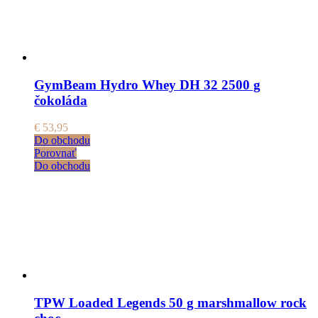
GymBeam Hydro Whey DH 32 2500 g
čokoláda
€
53,95
Do obchodu
Porovnať
Do obchodu
TPW Loaded Legends 50 g marshmallow rock