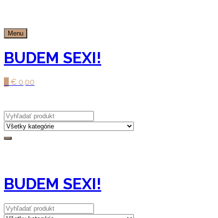
Prejsť
na
obsah
Menu
BUDEM SEXI!
0
€
0,00
BUDEM SEXI!