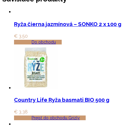
Ryža čierna jazmínová – SONKO 2 x 100 g
€
3,50
Do obchodu
Country Life Ryža basmati BIO 500 g
€
3,38
Prejsť do obchodu Grizly