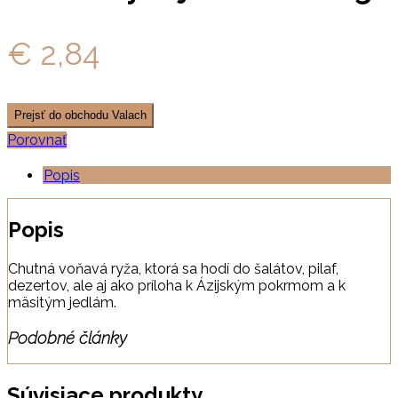
€
2,84
Prejsť do obchodu Valach
Porovnať
Popis
Popis
Chutná voňavá ryža, ktorá sa hodí do šalátov, pilaf,
dezertov, ale aj ako príloha k Ázijským pokrmom a k
mäsitým jedlám.
Podobné články
Súvisiace produkty