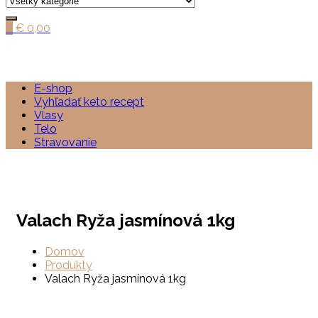
0
€
0,00
E-shop
Vyhľadať keto recept
Vlasy
Telo
Stravovanie
Valach Ryža jasmínová 1kg
Domov
Produkty
Valach Ryža jasmínová 1kg