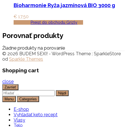
Bioharmonie Ryža jazmínová BIO 3000 g
€
17,50
Prejsť do obchodu Grizly
Porovnať produkty
Žiadne produkty na porovanie
© 2026 BUDEM SEXI! - WordPress Theme : SparkleStore
od
Sparkle Themes
Shopping cart
close
Zavrieť
Hľadať:
Menu
Categories
E-shop
Vyhľadať keto recept
Vlasy
Telo