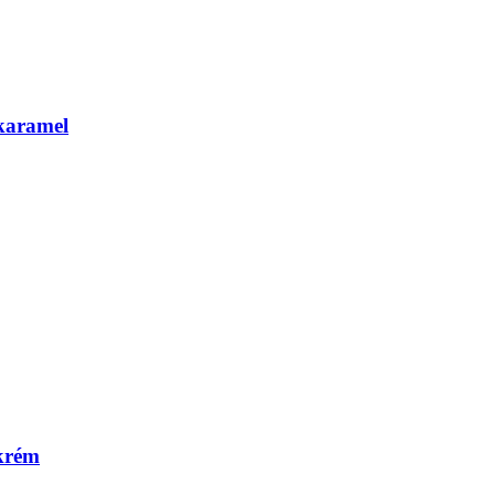
karamel
krém