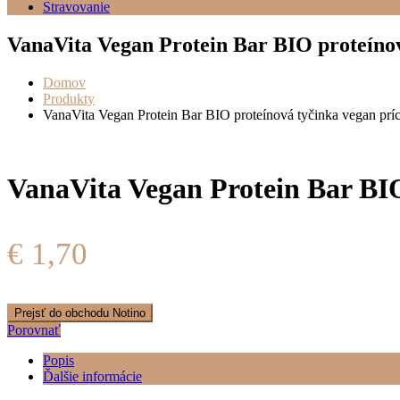
Stravovanie
VanaVita Vegan Protein Bar BIO proteínov
Domov
Produkty
VanaVita Vegan Protein Bar BIO proteínová tyčinka vegan prí
VanaVita Vegan Protein Bar BIO
€
1,70
Prejsť do obchodu Notino
Porovnať
Popis
Ďalšie informácie