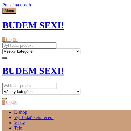
Prejsť na obsah
Menu
BUDEM SEXI!
0
€
0,00
BUDEM SEXI!
0
€
0,00
E-shop
Vyhľadať keto recept
Vlasy
Telo