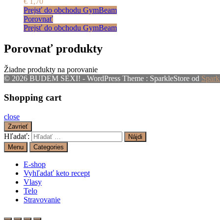
€
1,70
Prejsť do obchodu GymBeam
Porovnať
Prejsť do obchodu GymBeam
Porovnať produkty
Žiadne produkty na porovanie
© 2026 BUDEM SEXI! - WordPress Theme : SparkleStore od
Spark
Shopping cart
close
Zavrieť
Hľadať:
Menu
Categories
E-shop
Vyhľadať keto recept
Vlasy
Telo
Stravovanie