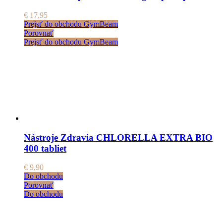
€
17,95
Prejsť do obchodu GymBeam
Porovnať
Prejsť do obchodu GymBeam
Nástroje Zdravia CHLORELLA EXTRA BIO
400 tabliet
€
9,90
Do obchodu
Porovnať
Do obchodu