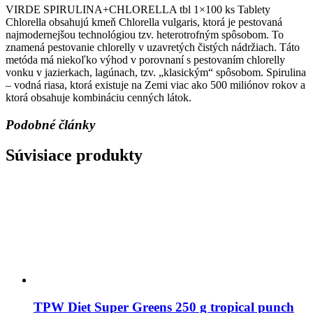
VIRDE SPIRULINA+CHLORELLA tbl 1×100 ks Tablety
Chlorella obsahujú kmeň Chlorella vulgaris, ktorá je pestovaná
najmodernejšou technológiou tzv. heterotrofným spôsobom. To
znamená pestovanie chlorelly v uzavretých čistých nádržiach. Táto
metóda má niekoľko výhod v porovnaní s pestovaním chlorelly
vonku v jazierkach, lagúnach, tzv. „klasickým“ spôsobom. Spirulina
– vodná riasa, ktorá existuje na Zemi viac ako 500 miliónov rokov a
ktorá obsahuje kombináciu cenných látok.
Podobné články
Súvisiace produkty
TPW Diet Super Greens 250 g tropical punch