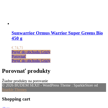
Sunwarrior Ormus Warrior Super Greens Bio
450 g
€
74,71
Prejsť do obchodu Grizly
Porovnať
Prejsť do obchodu Grizly
Porovnať produkty
Žiadne produkty na porovanie
© 2026 BUDEM SEXI! - WordPress Theme : SparkleStore od
Sparkle Themes
Shopping cart