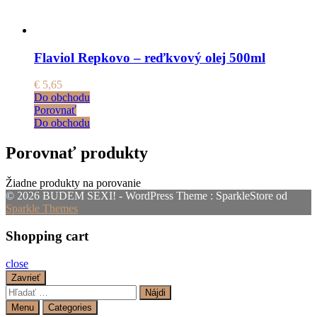
Flaviol Repkovo – reďkvový olej 500ml
€
5,65
Do obchodu
Porovnať
Do obchodu
Porovnať produkty
Žiadne produkty na porovanie
© 2026 BUDEM SEXI! - WordPress Theme : SparkleStore od
Sparkle Themes
Shopping cart
close
Zavrieť
Hľadať:
Menu
Categories