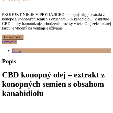
PRODUKT NIE JE V PREDAJICBD konopný olej je extrakt z
konope a konopných semien s obsahom 5 % kanabidiolu, v skratke
CBD, ktorý harmonizuje prirodzené procesy v tele. Olej zelenozlatej
farby je vhodný na vonkajšie užívanie.
Do obchodu
Porovnať
Popis
Popis
CBD konopný olej – extrakt z
konopných semien s obsahom
kanabidiolu