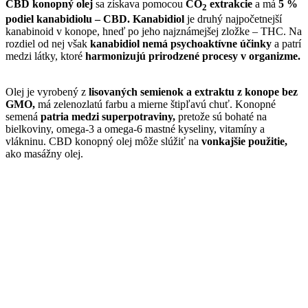
CBD konopný olej
sa získava pomocou
CO
extrakcie
a má
5 %
2
podiel kanabidiolu – CBD.
Kanabidiol
je druhý najpočetnejší
kanabinoid v konope, hneď po jeho najznámejšej zložke – THC. Na
rozdiel od nej však
kanabidiol nemá psychoaktívne účinky
a patrí
medzi látky, ktoré
harmonizujú prirodzené procesy v organizme.
Olej je vyrobený z
lisovaných semienok a extraktu z konope bez
GMO,
má zelenozlatú farbu a mierne štipľavú chuť. Konopné
semená
patria medzi superpotraviny,
pretože sú bohaté na
bielkoviny, omega-3 a omega-6 mastné kyseliny, vitamíny a
vlákninu. CBD konopný olej môže slúžiť na
vonkajšie použitie,
ako masážny olej.