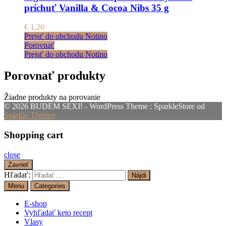
príchuť Vanilla & Cocoa Nibs 35 g
€
1,20
Prejsť do obchodu Notino
Porovnať
Prejsť do obchodu Notino
Porovnať produkty
Žiadne produkty na porovanie
© 2026 BUDEM SEXI! - WordPress Theme : SparkleStore od
Sparkle Themes
Shopping cart
close
Zavrieť
Hľadať:
Menu
Categories
E-shop
Vyhľadať keto recept
Vlasy