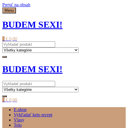
Prejsť na obsah
Menu
BUDEM SEXI!
0
€
0,00
BUDEM SEXI!
0
€
0,00
E-shop
Vyhľadať keto recept
Vlasy
Telo