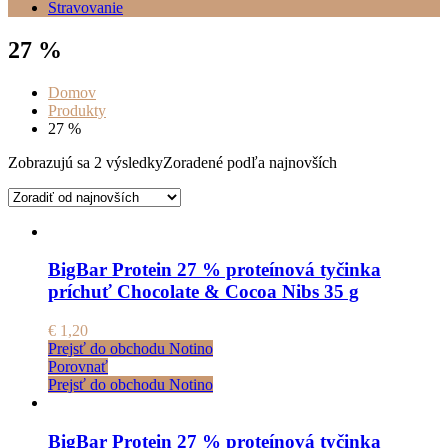
Stravovanie
27 %
Domov
Produkty
27 %
Zobrazujú sa 2 výsledky
Zoradené podľa najnovších
BigBar Protein 27 % proteínová tyčinka
príchuť Chocolate & Cocoa Nibs 35 g
€
1,20
Prejsť do obchodu Notino
Porovnať
Prejsť do obchodu Notino
BigBar Protein 27 % proteínová tyčinka