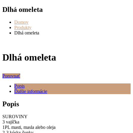
Dlhá omeleta
Domov
Produkty
Dlhá omeleta
Dlhá omeleta
Porovnať
Popis
Ďalšie informácie
Popis
SUROVINY
3 vajíčka
1PL masti, masla alebo oleja
2-3 kúsky šunky