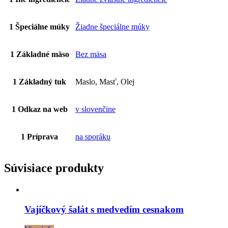
1 Špeciálne múky
Žiadne špeciálne múky
1 Základné mäso
Bez mäsa
1 Základný tuk
Maslo, Masť, Olej
1 Odkaz na web
v slovenčine
1 Príprava
na sporáku
Súvisiace produkty
Vajíčkový šalát s medvedím cesnakom