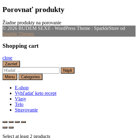
Porovnať produkty
Žiadne produkty na porovanie
© 2026 BUDEM SEXI! - WordPress Theme : SparkleStore od
Sparkle Themes
Shopping cart
close
Zavrieť
Hľadať:
Menu
Categories
E-shop
Vyhľadať keto recept
Vlasy
Telo
Stravovanie
Select at least 2 products