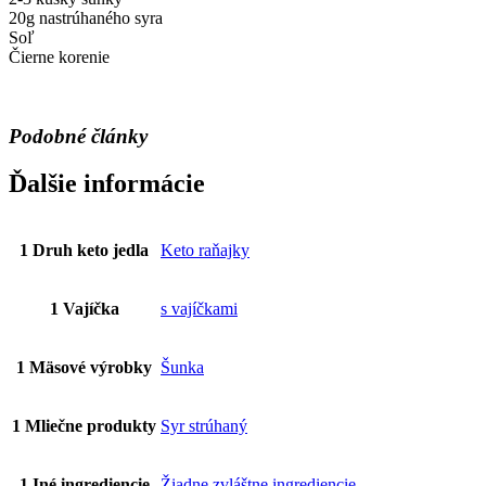
20g nastrúhaného syra
Soľ
Čierne korenie
Podobné články
Ďalšie informácie
1 Druh keto jedla
Keto raňajky
1 Vajíčka
s vajíčkami
1 Mäsové výrobky
Šunka
1 Mliečne produkty
Syr strúhaný
1 Iné ingrediencie
Žiadne zvláštne ingrediencie