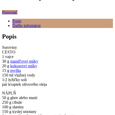
Porovnať
Popis
Ďalšie informácie
Popis
Suroviny
CESTO
1 vajce
30 g
mandľovej múky
20 g
kokosovej múky
15 g
psyllia
150 ml vlažnej vody
1/2 lyžičky soli
pár kvapiek olivového oleja
NÁPLŇ
50 g ghee alebo masti
250 g cibule
100 g slaniny
150 g kyslej smotany