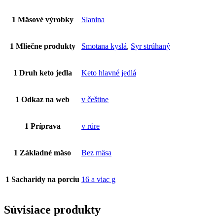
1 Mäsové výrobky
Slanina
1 Mliečne produkty
Smotana kyslá
,
Syr strúhaný
1 Druh keto jedla
Keto hlavné jedlá
1 Odkaz na web
v češtine
1 Príprava
v rúre
1 Základné mäso
Bez mäsa
1 Sacharidy na porciu
16 a viac g
Súvisiace produkty