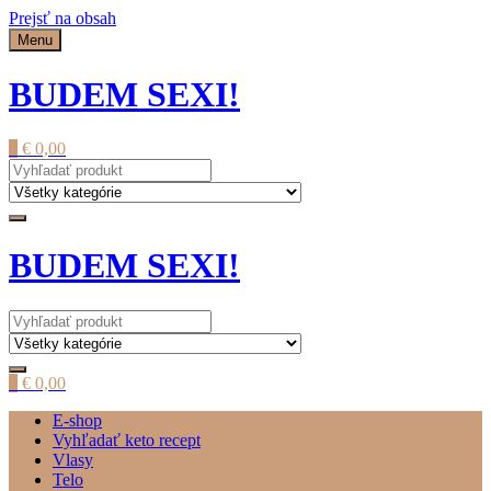
Prejsť na obsah
Menu
BUDEM SEXI!
0
€
0,00
BUDEM SEXI!
0
€
0,00
E-shop
Vyhľadať keto recept
Vlasy
Telo