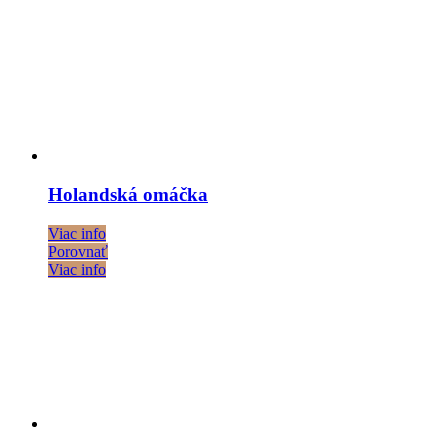
Holandská omáčka
Viac info
Porovnať
Viac info