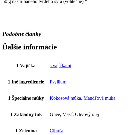
50 g nastrúhaného tvrdého syra (voliteľne) *
Podobné články
Ďalšie informácie
1 Vajíčka
s vajíčkami
1 Iné ingrediencie
Psyllium
1 Špeciálne múky
Kokosová múka
,
Mandľová múka
1 Základný tuk
Ghee, Masť, Olivový olej
1 Zelenina
Cibuľa