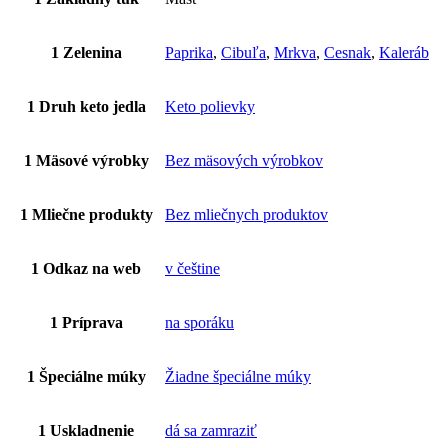
1 Zelenina
Paprika
,
Cibuľa
,
Mrkva
,
Cesnak
,
Kaleráb
1 Druh keto jedla
Keto polievky
1 Mäsové výrobky
Bez mäsových výrobkov
1 Mliečne produkty
Bez mliečnych produktov
1 Odkaz na web
v češtine
1 Príprava
na sporáku
1 Špeciálne múky
Žiadne špeciálne múky
1 Uskladnenie
dá sa zamraziť