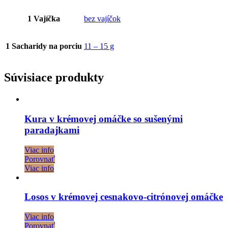
1 Vajíčka
bez vajíčok
1 Sacharidy na porciu
11 – 15 g
Súvisiace produkty
Kura v krémovej omáčke so sušenými
paradajkami
Viac info
Porovnať
Viac info
Losos v krémovej cesnakovo-citrónovej omáčke
Viac info
Porovnať