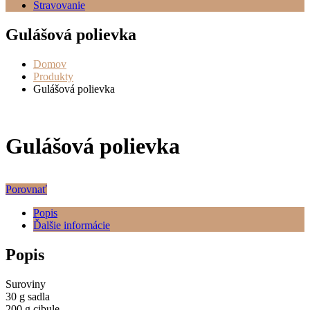
Stravovanie
Gulášová polievka
Domov
Produkty
Gulášová polievka
Gulášová polievka
Porovnať
Popis
Ďalšie informácie
Popis
Suroviny
30 g sadla
200 g cibule