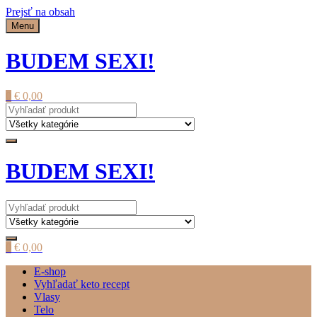
Prejsť na obsah
Menu
BUDEM SEXI!
0
€
0,00
BUDEM SEXI!
0
€
0,00
E-shop
Vyhľadať keto recept
Vlasy
Telo