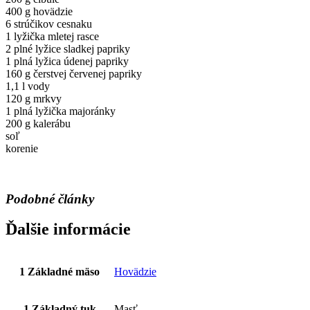
400 g hovädzie
6 strúčikov cesnaku
1 lyžička mletej rasce
2 plné lyžice sladkej papriky
1 plná lyžica údenej papriky
160 g čerstvej červenej papriky
1,1 l vody
120 g mrkvy
1 plná lyžička majoránky
200 g kalerábu
soľ
korenie
Podobné články
Ďalšie informácie
1 Základné mäso
Hovädzie
1 Základný tuk
Masť