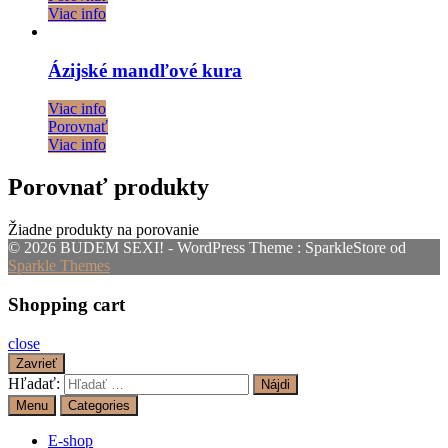
Viac info
Ázijské mandľové kura
Viac info
Porovnať
Viac info
Porovnať produkty
Žiadne produkty na porovanie
© 2026 BUDEM SEXI! - WordPress Theme : SparkleStore od
Sparkle Themes
Shopping cart
close
Zavrieť
Hľadať:
Menu
Categories
E-shop