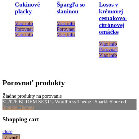
Cukinové
Špargľa so
Losos v
placky
slaninou
krémovej
cesnakovo-
Viac info
Viac info
citrónovej
Porovnať
Porovnať
omáčke
Viac info
Viac info
Viac info
Porovnať
Viac info
Porovnať produkty
Žiadne produkty na porovanie
© 2026 BUDEM SEXI! - WordPress Theme : SparkleStore od
Sparkle Themes
Shopping cart
close
Zavrieť