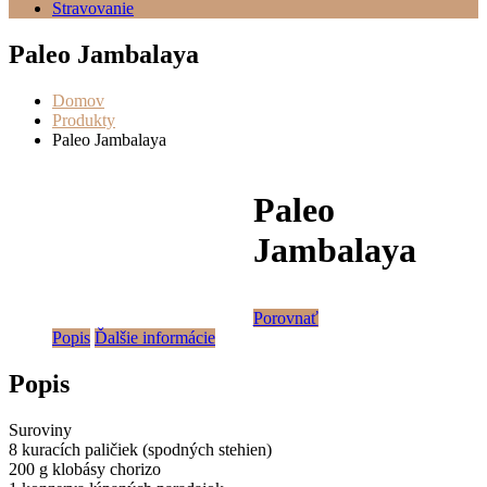
Stravovanie
Paleo Jambalaya
Domov
Produkty
Paleo Jambalaya
Paleo
Jambalaya
Porovnať
Popis
Ďalšie informácie
Popis
Suroviny
8 kuracích paličiek (spodných stehien)
200 g klobásy chorizo ​​