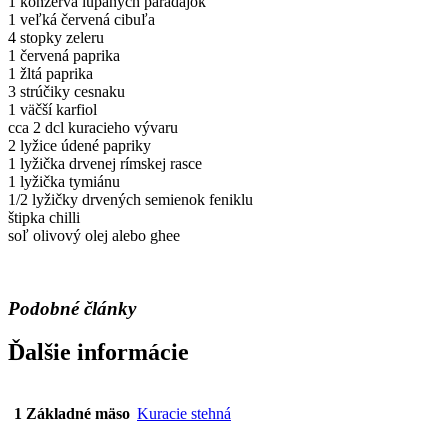
1 konzerva lúpaných paradajok
1 veľká červená cibuľa
4 stopky zeleru
1 červená paprika
1 žltá paprika
3 strúčiky cesnaku
1 väčší karfiol
cca 2 dcl kuracieho vývaru
2 lyžice údené papriky
1 lyžička drvenej rímskej rasce
1 lyžička tymiánu
1/2 lyžičky drvených semienok feniklu
štipka chilli
soľ olivový olej alebo ghee
Podobné články
Ďalšie informácie
1 Základné mäso
Kuracie stehná