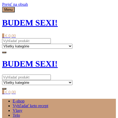
Prejsť na obsah
Menu
BUDEM SEXI!
0
€
0,00
BUDEM SEXI!
0
€
0,00
E-shop
Vyhľadať keto recept
Vlasy
Telo