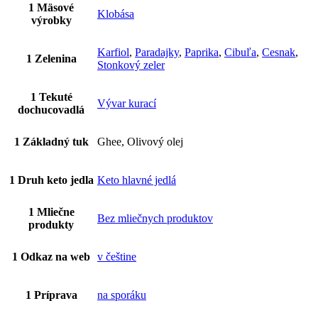
1 Mäsové
Klobása
výrobky
Karfiol
,
Paradajky
,
Paprika
,
Cibuľa
,
Cesnak
,
1 Zelenina
Stonkový zeler
1 Tekuté
Vývar kurací
dochucovadlá
1 Základný tuk
Ghee, Olivový olej
1 Druh keto jedla
Keto hlavné jedlá
1 Mliečne
Bez mliečnych produktov
produkty
1 Odkaz na web
v češtine
1 Príprava
na sporáku