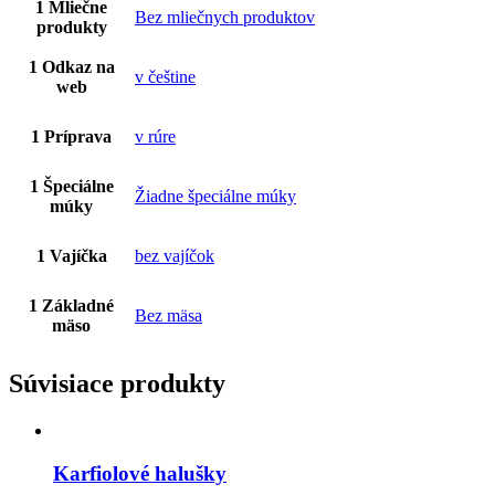
1 Mliečne
Bez mliečnych produktov
produkty
1 Odkaz na
v češtine
web
1 Príprava
v rúre
1 Špeciálne
Žiadne špeciálne múky
múky
1 Vajíčka
bez vajíčok
1 Základné
Bez mäsa
mäso
Súvisiace produkty
Karfiolové halušky