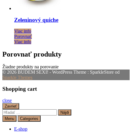
Zeleninový quiche
Viac info
Porovnať
Viac info
Porovnať produkty
Žiadne produkty na porovanie
© 2026 BUDEM SEXI! - WordPress Theme : SparkleStore od
Sparkle Themes
Shopping cart
close
Zavrieť
Hľadať:
Menu
Categories
E-shop