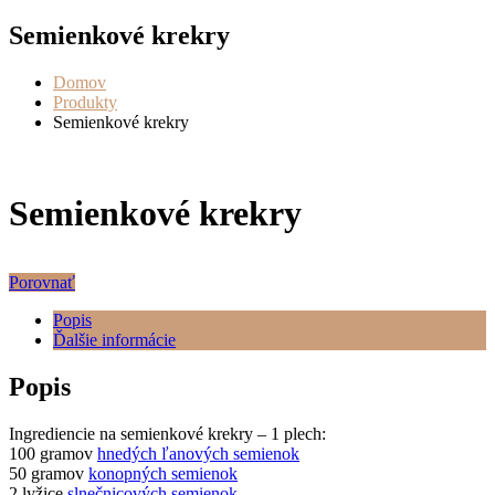
Semienkové krekry
Domov
Produkty
Semienkové krekry
Semienkové krekry
Porovnať
Popis
Ďalšie informácie
Popis
Ingrediencie na semienkové krekry – 1 plech:
100 gramov
hnedých ľanových semienok
50 gramov
konopných semienok
2 lyžice
slnečnicových semienok