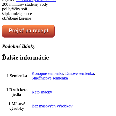
200 mililitrov studenej vody
pol lyžičky soli
štipka mletej rasce
obľúbené korenie
Podobné články
Ďalšie informácie
Konopné semienka
,
Ľanové semienka
,
1 Semienka
Slnečnicové semienka
1 Druh keto
Keto snacky
jedla
1 Mäsové
Bez mäsových výrobkov
výrobky