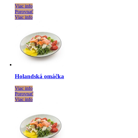
Viac info
Porovnať
Viac info
Holandská omáčka
Viac info
Porovnať
Viac info