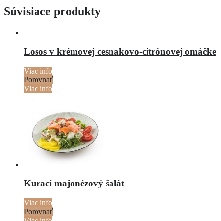
Súvisiace produkty
Losos v krémovej cesnakovo-citrónovej omáčke
Viac info
Porovnať
Viac info
Kurací majonézový šalát
Viac info
Porovnať
Viac info