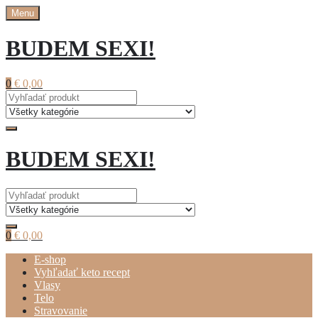
Prejsť
Menu
na
obsah
BUDEM SEXI!
0
€
0,00
BUDEM SEXI!
0
€
0,00
E-shop
Vyhľadať keto recept
Vlasy
Telo
Stravovanie