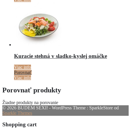
Kuracie stehná v sladko-kyslej omáčke
Viac info
Porovnať
Viac info
Porovnať produkty
Žiadne produkty na porovanie
© 2026 BUDEM SEXI! - WordPress Theme : SparkleStore od
Sparkle Themes
Shopping cart