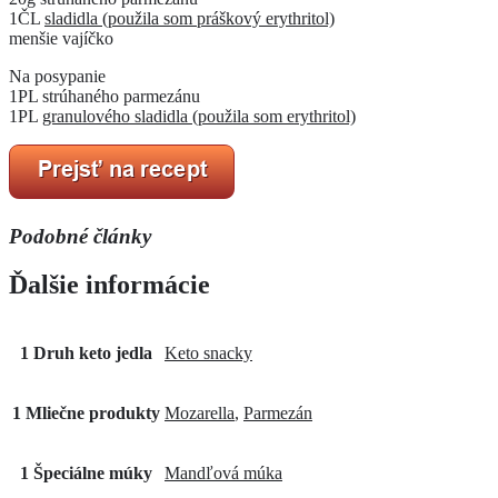
1ČL
sladidla (použila som práškový erythritol)
menšie vajíčko
Na posypanie
1PL strúhaného parmezánu
1PL
granulového sladidla (použila som erythritol)
Podobné články
Ďalšie informácie
1 Druh keto jedla
Keto snacky
1 Mliečne produkty
Mozarella
,
Parmezán
1 Špeciálne múky
Mandľová múka