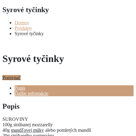
Syrové tyčinky
Domov
Produkty
Syrové tyčinky
Syrové tyčinky
Porovnať
Popis
Ďalšie informácie
Popis
SUROVINY
100g strúhanej mozzarelly
40g
mandľovej múky
alebo pomletých mandlí
20g strúhaného parmezánu