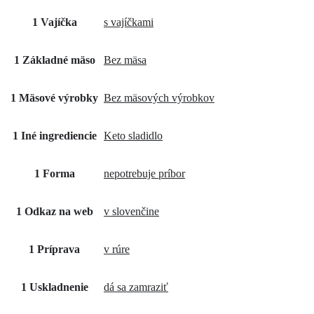
1 Vajíčka
s vajíčkami
1 Základné mäso
Bez mäsa
1 Mäsové výrobky
Bez mäsových výrobkov
1 Iné ingrediencie
Keto sladidlo
1 Forma
nepotrebuje príbor
1 Odkaz na web
v slovenčine
1 Príprava
v rúre
1 Uskladnenie
dá sa zamraziť